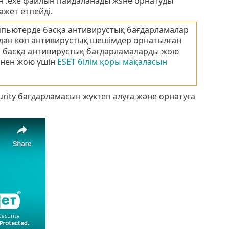
н .exe файлын пайдаланады жѕне орнатуды
жет етпейді.
омпьютерде басқа антивирустық бағдарламалар
 одан көп антивирустық шешімдер орнатылған
н басқа антивирустық бағдарламаларды жою
інен жою үшін
ESET білім қоры мақаласын
curity бағдарламасын жүктеп алуға және орнатуға