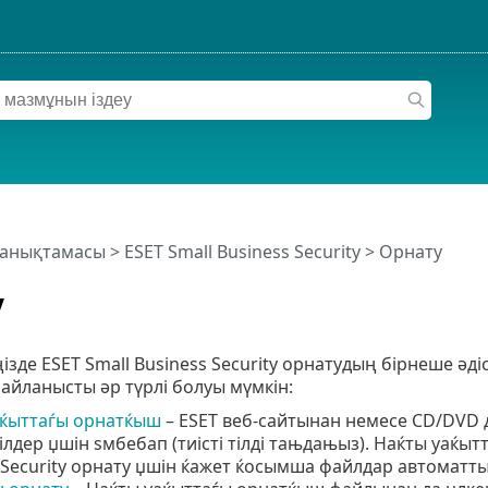
 анықтамасы
>
ESET Small Business Security
>
Орнату
у
зде ESET Small Business Security орнатудың бірнеше әдіс
айланысты әр түрлі болуы мүмкін:
аќыттаѓы орнатќыш
– ESET веб-сайтынан немесе CD/DVD 
ілдер џшін ѕмбебап (тиісті тілді тањдањыз). Наќты уаќы
 Security орнату џшін ќажет ќосымша файлдар автоматт