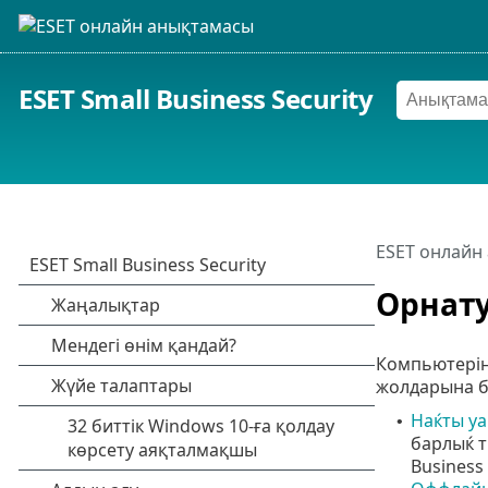
ESET Small Business Security
ESET онлайн
Орнат
Компьютеріңі
жолдарына б
Наќты у
•
барлыќ т
Business