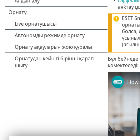
Оффлайн
•
аяќтау џ
ESET S
орнаты
болса,
ұсыныл
(ағылш
Бұл бейнеде 
көмектеседі: