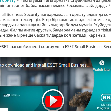
 орнату
– Наќты уаќыттаѓы орнатќыш файлынан да џлке
шін интернет байланысын немесе ќосымша файлдарды ќа
mall Business Security Бағдарламасын орнату алдында к
лмағанын тексеріңіз. Егер бір компьютерде екі немесе
 олардың арасында қайшылықтар болуы мүмкін. Жүйеде
ады. Жалпы антивирустық бағдарламаны құралдар тізім
ын және бірнеше басқа тілдерде қол жетімді) қараңыз.
ESET шағын бизнесті қорғау үшін ESET Small Business Se