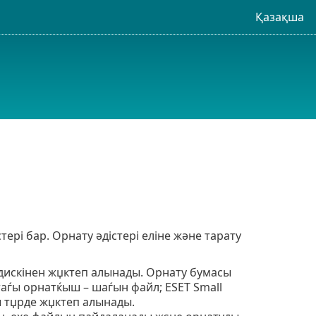
Қазақша
тері бар. Орнату әдістері еліне және тарату
дискінен жџктеп алынады. Орнату бумасы
ттаѓы орнатќыш – шаѓын файл; ESET Small
ы тџрде жџктеп алынады.