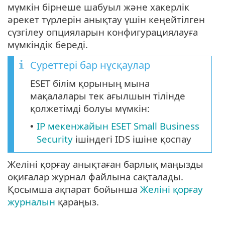
мүмкін бірнеше шабуыл және хакерлік
әрекет түрлерін анықтау үшін кеңейтілген
сүзгілеу опцияларын конфигурациялауға
мүмкіндік береді.
Суреттері бар нұсқаулар
ESET білім қорының мына
мақалалары тек ағылшын тілінде
қолжетімді болуы мүмкін:
IP мекенжайын ESET Small Business
•
Security
ішіндегі IDS ішіне қоспау
Желіні қорғау анықтаған барлық маңызды
оқиғалар журнал файлына сақталады.
Қосымша ақпарат бойынша
Желіні қорғау
журналын
қараңыз.