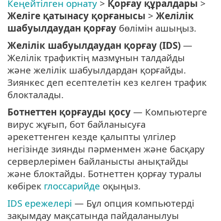
Кеңейтілген орнату
>
Қорғау құралдары
>
Желіге қатынасу қорғанысы
>
Желілік
шабуылдаудан қорғау
бөлімін ашыңыз.
Желілік шабуылдаудан қорғау (IDS)
—
Желілік трафиктің мазмұнын талдайды
және желілік шабуылдардан қорғайды.
Зиянкес деп есептелетін кез келген трафик
блокталады.
Ботнеттен қорғауды қосу
— Компьютерге
вирус жұғып, бот байланысуға
әрекеттенген кезде қалыпты үлгілер
негізінде зиянды пәрменмен және басқару
серверлерімен байланысты анықтайды
және блоктайды. Ботнеттен қорғау туралы
көбірек
глоссарийде
оқыңыз.
IDS ережелері
— Бұл опция компьютерді
зақымдау мақсатында пайдаланылуы