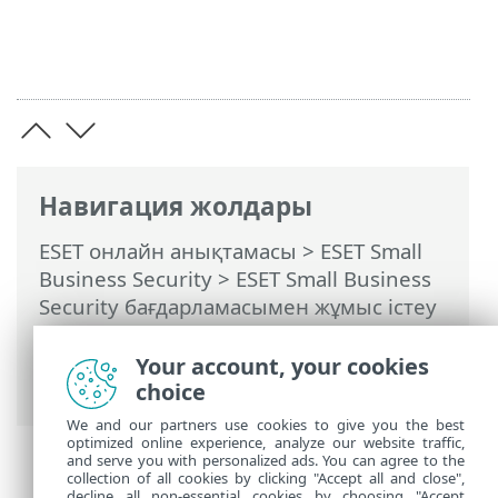
Навигация жолдары
ESET онлайн анықтамасы
>
ESET Small
Business Security
>
ESET Small Business
Security бағдарламасымен жұмыс істеу
>
Кеңейтілген орнату
>
Қорғаныстар
>
Желіге қатынасу қорғанысы
> Желілік
Your account, your cookies
шабуылдан қорғау (IDS)
choice
We and our partners use cookies to give you the best
optimized online experience, analyze our website traffic,
and serve you with personalized ads. You can agree to the
collection of all cookies by clicking "Accept all and close",
decline all non-essential cookies by choosing "Accept