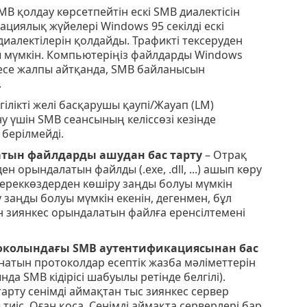
MB қолдау көрсетпейтін ескі SMB диалектісін
циялық жүйелері Windows 95 секілді ескі
иалектілерін қолдайды. Трафикті тексеруден
ы мүмкін. Компьютеріңіз файлдарды Windows
месе жалпы айтқанда, SMB байланысын
.
гілікті желі басқарушы қаупі/Жауап (LM)
 үшін SMB сеансының келіссөзі кезінде
 берілмейді.
атын файлдарды ашудан бас тарту
– Отрақ
 орындалатын файлды (.exe, .dll, ...) ашып көру
ереккөздерден көшіру заңды болуы мүмкін
 заңды болуы мүмкін екенін, дегенмен, бұл
н зиянкес орындалатын файлға еренсілтемені
отоколындағы SMB аутентификациясынан бас
натын протоколдар есептік жазба мәліметтерін
 SMB кідірісі шабуылы ретінде белгілі).
арту сенімді аймақтан тыс зиянкес сервер
тиіс. Оған қоса, Сенімді аймақта серверлері бар