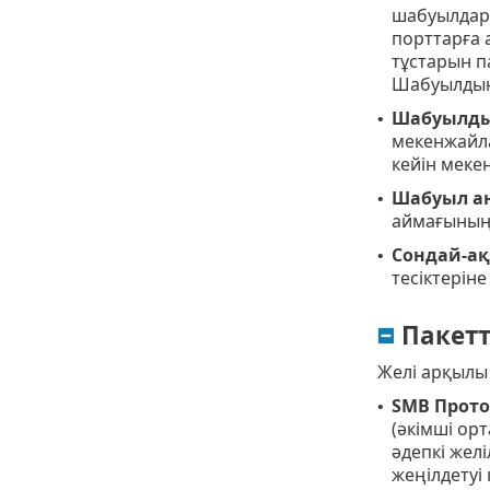
шабуылдары
порттарға 
тұстарын п
Шабуылдың
Шабуылды 
•
мекенжайла
кейін меке
Шабуыл ан
•
аймағының 
Сондай-ақ
•
тесіктерін
Пакетт
Желі арқылы б
SMB Прото
•
(әкімші ор
әдепкі желі
жеңілдетуі