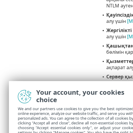
NTLM аутен
Қауіпсізді
•
алу үшін
[M
Жергілікт
•
алу үшін
[M
Қашықтан 
•
бөлімін қа
Қызметтер
•
ақпарат ал
Сервер қы
•
Басқа қыз
•
Your account, your cookies
DCE RPC ме
choice
файлды бөл
жүйелеріне
We and our partners use cookies to give you the best optimize
осалдығы W
online experience, analyze our website traffic, and serve you wit
Sasser құр
personalized ads. You can agree to the collection of all cookies b
шабуылдары
clicking "Accept all and close", decline all non-essential cookies b
choosing "Accept essential cookies only", or adjust your cooki
settings by clicking "Manage cookies". You also have the right t