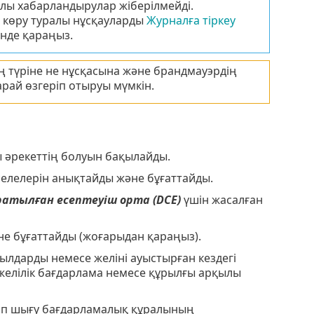
алы хабарландырулар жіберілмейді.
 көру туралы нұсқауларды
Журналға тіркеу
нде қараңыз.
ің түріне не нұсқасына және брандмауэрдің
рай өзгеріп отыруы мүмкін.
 әрекеттің болуын бақылайды.
селелерін анықтайды және бұғаттайды.
ратылған есептеуіш орта (DCE)
үшін жасалған
не бұғаттайды (жоғарыдан қараңыз).
ылдаpды немесе желіні ауыстырған кездегі
елілік бағдарлама немесе құрылғы арқылы
ап шығу бағдарламалық құралының