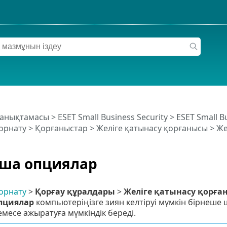
 анықтамасы
>
ESET Small Business Security
>
ESET Small B
орнату
>
Қорғаныстар
>
Желіге қатынасу қорғанысы
>
Же
ша опциялар
орнату
>
Қорғау құралдары
>
Желіге қатынасу қорға
пциялар
компьютеріңізге зиян келтіруі мүмкін бірнеше
немесе ажыратуға мүмкіндік береді.