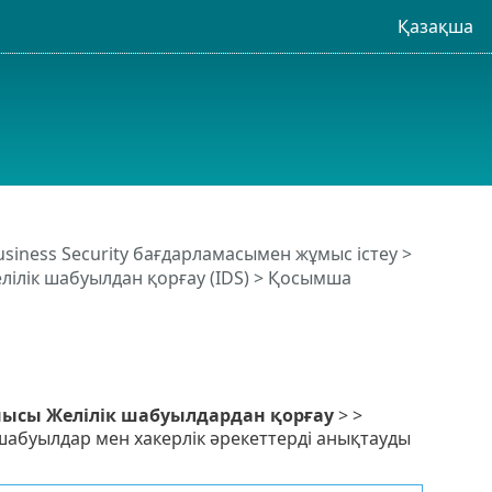
Қазақша
usiness Security бағдарламасымен жұмыс істеу
>
лілік шабуылдан қорғау (IDS)
> Қосымша
нысы
Желілік шабуылдардан қорғау
> >
 шабуылдар мен хакерлік әрекеттерді анықтауды