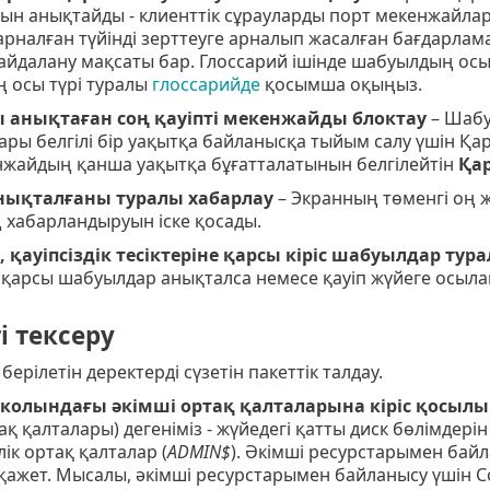
н анықтайды - клиенттік сұрауларды порт мекенжайл
арналған түйінді зерттеуге арналып жасалған бағдарлама
айдалану мақсаты бар. Глоссарий ішінде шабуылдың осы
 осы түрі туралы
глоссарийде
қосымша оқыңыз.
анықтаған соң қауіпті мекенжайды блоктау
– Шабу
ры белгілі бір уақытқа байланысқа тыйым салу үшін Қа
нжайдың қанша уақытқа бұғатталатынын белгілейтін
Қар
ықталғаны туралы хабарлау
– Экранның төменгі оң
хабарландыруын іске қосады.
, қауіпсіздік тесіктеріне қарсы кіріс шабуылдар ту
е қарсы шабуылдар анықталса немесе қауіп жүйеге осылайш
і тексеру
ерілетін деректерді сүзетін пакеттік талдау.
колындағы әкімші ортақ қалталарына кіріс қосылы
тақ қалталары) дегеніміз - жүйедегі қатты диск бөлімде
лік ортақ қалталар (
ADMIN$
). Әкімші ресурстарымен байл
 қажет. Мысалы, әкімші ресурстарымен байланысу үшін C