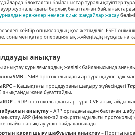
ғдайларда блокталған байланыстар туралы қауіптер тур
ауэр журналындағы барлық бұғатталған байланыстарды
урналдан ережелер немесе қиыс жағдайлар жасау
бөлімі
езедегі кейбір опциялардың қол жетімділігі ESET өнімін
не, сонымен қатар операциялық жүйеңіздің нұсқасына қа
лдауды анықтау
 анықтау құрылғылардың желілік байланысында зиянды
околыSMB
– SMB протоколындағы әр түрлі қауіпсіздік мә
ыRPC
– Қашықтағы процедураны шақыру жүйесіндегі
Та
VE анықтайды және бұғаттайды.
ыRDP
– RDP протоколындағы әр түрлі CVE анықтайды жә
шабуылын анықтау
– ARP ортадағы адам бастаған шабу
анықтау. ARP (Мекенжай ажыратымдылығы протоколы) ж
екенжайын анықтау үшін пайдаланылады.
ортын қарап шығу шабуылын анықтау
– Портты қар