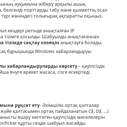
арының ауқымына жіберу арқылы ашық
, белсенді порттарды табу және қызметтің осал
 түрі жөніндегі толығырақ ақпаратты оқыңыз.
ыл көздері ретінде анықталған IP
ра тізімге қосылды. Шабуылды анықтағаннан
а тізімде сақтау кезеңін
анықтауға болады.
 жақ бұрышында Windows хабарландыруы
ралы хабарландыруларды көрсету
– қауіпсіздік
а енуге әрекет жасаса, сізге ескертеді.
мына рұқсат ету
- Әкімшілік ортақ қалталар
рін жүйе қалтасымен ортақ пайдаланатын
C$
,
D$
, ...)
анысты өшіру көптеген қауіпсіздік мәселелерін
onficker құрты сөздік шабуыл жасайды.