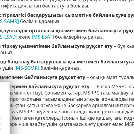
тификациясынан бас тартуға болады.
к тіркелгісі басқарушысы қызметіне байланысуға рұ
S-SAMR]
бөлімін қараңыз.
і қауіпсіздік орталығы қызметімен байланысуға рұқс
S-LSAD]
және
[MS-LSAT]
бөлімдерін қараңыз.
тіркеу қызметімен байланысуға рұқсат ету
– бұл қы
раңыз.
ді бақылау басқарушысы қызметімен байланысуға 
у үшін
[MS-SCMR]
бөлімін қараңыз.
зметімен байланысуға рұқсат ету
– осы қызмет турал
меттермен байланысуға рұқсат ету
— Басқа MSRPC қы
ханизмінің енгізуі. Сонымен қатар, MSRPC тасымалдауға (
ісу) протоколына тасымалданатын атаулы арналарды п
 қашықтан қатынасуға және басқаруға арналған интерфей
d
indows MSRPC жүйесінде анықталды және ретсіз жағдайд
h
ты,...). Көптеген қатерлерді (соның ішінде қашықтағы к
y
) барынша азайту үшін қамтамасыз ету қажет емес MSR
y
e
o