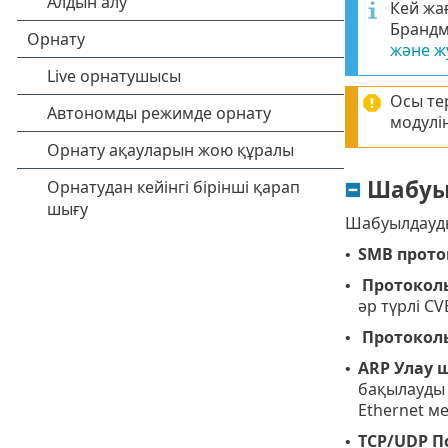
Кей жа
Брандм
және ж
Осы тер
модулі
Шабуы
Шабуылдауды
SMB прот
•
Протокол
•
әр түрлі C
Протокол
•
ARP Улау 
•
бақылауды 
Ethernet м
TCP/UDP
П
•