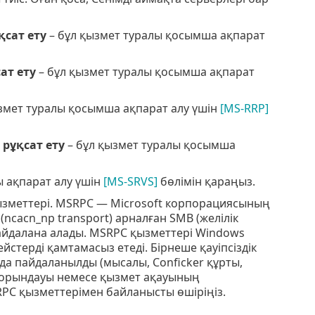
қсат ету
– бұл қызмет туралы қосымша ақпарат
ат ету
– бұл қызмет туралы қосымша ақпарат
змет туралы қосымша ақпарат алу үшін
[MS-RRP]
рұқсат ету
– бұл қызмет туралы қосымша
ы ақпарат алу үшін
[MS-SRVS]
бөлімін қараңыз.
зметтері. MSRPC — Microsoft корпорациясының
ncacn_np transport) арналған SMB (желілік
айдалана алады. MSRPC қызметтері Windows
стерді қамтамасыз етеді. Бірнеше қауіпсіздік
а пайдаланылды (мысалы, Conficker құрты,
од орындауы немесе қызмет ақауының
PC қызметтерімен байланысты өшіріңіз.