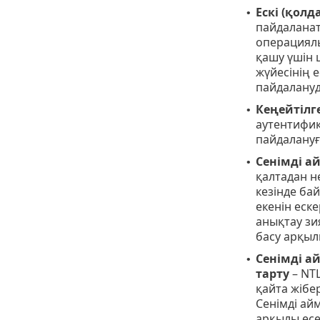
Ескі (қолд
•
пайдаланат
операциялы
қашу үшін 
жүйесінің 
пайдалануд
Кеңейтілге
•
аутентифик
пайдалануғ
Сенімді а
•
қалтадан н
кезінде ба
екенін еск
анықтау зи
басу арқыл
Сенімді а
•
тарту
– NTL
қайта жібе
Сенімді ай
арқылы есеп