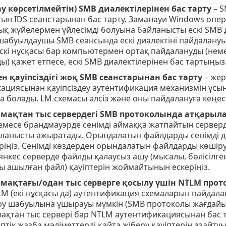
ау көрсетілмейтін) SMB диалектілерінен бас тарту
– S
ын IDS сеанстарынан бас тарту. Заманауи Windows опера
қ жүйелермен үйлесімді болуына байланысты ескі SMB д
шабуылдаушы SMB сеансында ескі диалектіні пайдалану
ескі нұсқасы бар компьютермен ортақ пайдалануды (не
ы) қажет етпесе, ескі SMB диалектілерінен бас тартыңыз
н қауіпсіздігі жоқ SMB сеанстарынан бас тарту
– жер
ациясынан қауіпсіздеу аутентификация механизмін ұсыну
а болады. LM схемасы әлсіз және оны пайдалануға кеңес
ймақтан тыс сервердегі SMB протоколында атқарыл
емесе брандмауэрде сенімді аймаққа жатпайтын серверден
йланысты ажыратады. Орындалатын файлдарды сенімді д
еріңіз. Сенімді көздерден орындалатын файлдарды көшіру
янкес серверде файлды қалаусыз ашу (мысалы, бөлісілге
ы ашылған файл) қауіптерін жоймайтынын ескеріңіз.
ймақтағы/одан тыс серверге қосылу үшін NTLM пр
M (екі нұсқасы да) аутентификация схемаларын пайдала
ру шабуылына ұшырауы мүмкін (SMB протоколы жағдайында
мақтан тыс сервері бар NTLM аутентификациясынан бас т
тік жазба мәліметтерді қайта жіберу қауіптерін азайтуы 