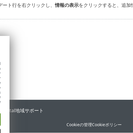
デート行を右クリックし、
情報の表示
をクリックすると、追加
d
h
y
y
e
o
s
e
e
 Portal
地域サポート
Cookieの管理
Cookieポリシー