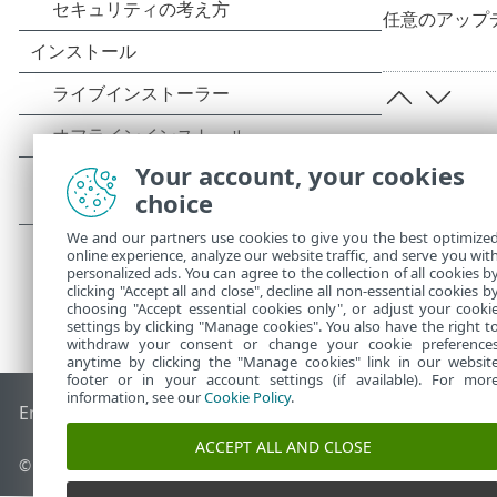
任意のアップ
Your account, your cookies
choice
We and our partners use cookies to give you the best optimize
online experience, analyze our website traffic, and serve you wit
personalized ads. You can agree to the collection of all cookies b
clicking "Accept all and close", decline all non-essential cookies b
choosing "Accept essential cookies only", or adjust your cooki
settings by clicking "Manage cookies". You also have the right t
withdraw your consent or change your cookie preference
anytime by clicking the "Manage cookies" link in our websit
footer or in your account settings (if available). For mor
information, see our
Cookie Policy
.
End of Life
ESETナレッジベース
ESETフォーラム
ESET Status
ACCEPT ALL AND CLOSE
© 1992 - 2026 ESET, spol. s r.o. - All rights reserved.