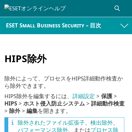
ESET Small Business Security – 目次
HIPS除外
除外によって、プロセスをHIPS詳細動作検査か
ら除外できます。
HIPS除外を編集するには、
詳細設定
>
保護
>
HIPS
>
ホスト侵入防止システム
>
詳細動作検査
>
除外
>
編集
を開きます。
除外されたファイル拡張子
、
検出除外
、
パフォーマンス除外
、または
プロセス除