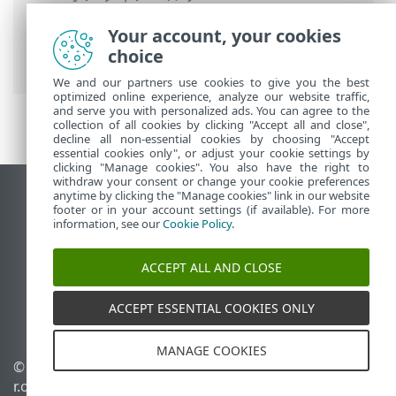
Business Security
>
ESET Small Business
Your account, your cookies
Securityの操作
>
詳細設定
>
検査
>
ホスト
choice
侵入防止システム(HIPS)
> HIPS除外
We and our partners use cookies to give you the best
optimized online experience, analyze our website traffic,
and serve you with personalized ads. You can agree to the
collection of all cookies by clicking "Accept all and close",
decline all non-essential cookies by choosing "Accept
essential cookies only", or adjust your cookie settings by
clicking "Manage cookies". You also have the right to
withdraw your consent or change your cookie preferences
anytime by clicking the "Manage cookies" link in our website
デスクトップサイトの表示
footer or in your account settings (if available). For more
End of Life
information, see our
Cookie Policy
.
ESETナレッジベース
ACCEPT ALL AND CLOSE
ESETフォーラム
ESET Status Portal
ACCEPT ESSENTIAL COOKIES ONLY
地域サポート
MANAGE COOKIES
© 1992 - 2026 ESET, spol. s
Cookieの管理
r.o. - All rights reserved.
Cookieポリシー