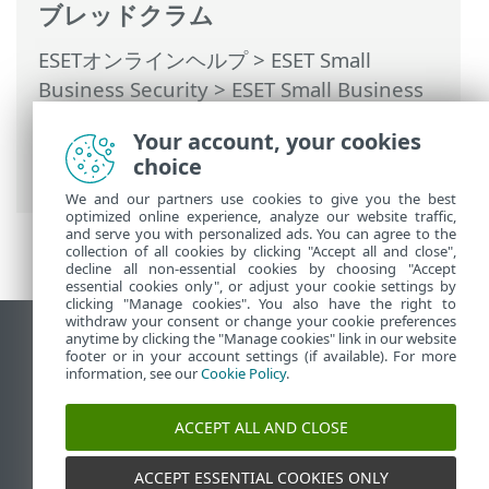
ブレッドクラム
ESETオンラインヘルプ
>
ESET Small
Business Security
>
ESET Small Business
Securityの操作
>
詳細設定
>
保護
>
ネット
Your account, your cookies
ワークアクセス保護
>
ファイアウォール
>
choice
ファイアウォールルール
We and our partners use cookies to give you the best
optimized online experience, analyze our website traffic,
and serve you with personalized ads. You can agree to the
collection of all cookies by clicking "Accept all and close",
decline all non-essential cookies by choosing "Accept
essential cookies only", or adjust your cookie settings by
clicking "Manage cookies". You also have the right to
withdraw your consent or change your cookie preferences
anytime by clicking the "Manage cookies" link in our website
デスクトップサイトの表示
footer or in your account settings (if available). For more
End of Life
information, see our
Cookie Policy
.
ESETナレッジベース
ACCEPT ALL AND CLOSE
ESETフォーラム
ESET Status Portal
ACCEPT ESSENTIAL COOKIES ONLY