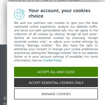
Business Security
>
ESET Small Business
Your account, your cookies
Securityの操作
>
詳細設定
>
保護
>
ブラウ
choice
ザーの保護
> ブラウザーのフレーム
We and our partners use cookies to give you the best
optimized online experience, analyze our website traffic,
and serve you with personalized ads. You can agree to the
collection of all cookies by clicking "Accept all and close",
decline all non-essential cookies by choosing "Accept
essential cookies only", or adjust your cookie settings by
clicking "Manage cookies". You also have the right to
withdraw your consent or change your cookie preferences
anytime by clicking the "Manage cookies" link in our website
デスクトップサイトの表示
footer or in your account settings (if available). For more
End of Life
information, see our
Cookie Policy
.
ESETナレッジベース
ACCEPT ALL AND CLOSE
ESETフォーラム
ESET Status Portal
ACCEPT ESSENTIAL COOKIES ONLY
地域サポート
MANAGE COOKIES
© 1992 - 2026 ESET, spol. s
Cookieの管理
r.o. - All rights reserved.
Cookieポリシー