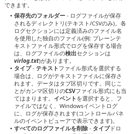
できます。
保存先のフォルダー
- ログファイルが保存
•
されるディレクトリ(テキスト/CSVのみ)。各
ログセクションには定義済みのファイル名
を使用した独自のファイル(例: プレーンテ
キストファイル形式でログを保存する場合
は、ログファイルの
検出
セクションは
virlog.txt
)があります。
タイプ
-
テキスト
ファイル形式を選択する
•
場合は、ログがテキストファイルに保存さ
れます。データはタブ区切りです。同じこ
とがカンマ区切りの
CSV
ファイル形式にも当
てはまります。
イベント
を選択すると、フ
ァイルではなく、Windowsイベントログ
に、ログが保存されます(コントロールパネ
ルのイベントビューアで表示できます)。
すべてのログファイルを削除
-
タイプ
ドロ
•