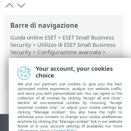
Barre di navigazione
Guida online ESET
>
ESET Small Business
Security
>
Utilizzo di ESET Small Business
Security
>
Configurazione avanzata
>
Protezioni
>
Protezione accesso alla rete
>
Profili di connessione di rete
>
Your account, your cookies
Aggiungere o modificare i profili di
choice
connessione di rete
We and our partners use cookies to give you the best
optimized online experience, analyze our website traffic,
and serve you with personalized ads. You can agree to the
collection of all cookies by clicking "Accept all and close",
decline all non-essential cookies by choosing "Accept
essential cookies only", or adjust your cookie settings by
clicking "Manage cookies". You also have the right to
withdraw your consent or change your cookie preferences
anytime by clicking the "Manage cookies" link in our website
Visualizza sito desktop
footer or in your account settings (if available). For more
information, see our
Cookie Policy
.