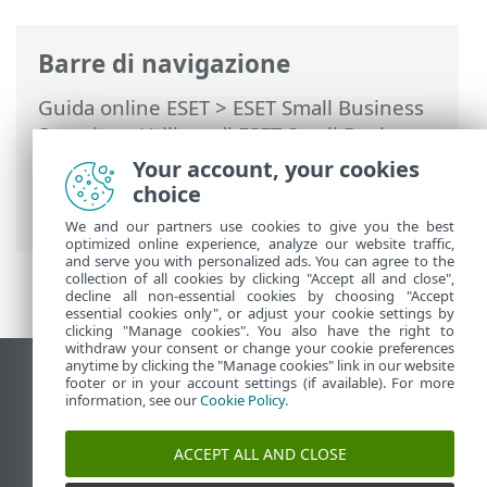
Barre di navigazione
Guida online ESET
>
ESET Small Business
Security
>
Utilizzo di ESET Small Business
Security
>
Configurazione
>
Strumenti di
Your account, your cookies
protezione
>
Secure Data
> Crea un'unità
choice
virtuale crittografata
We and our partners use cookies to give you the best
optimized online experience, analyze our website traffic,
and serve you with personalized ads. You can agree to the
collection of all cookies by clicking "Accept all and close",
decline all non-essential cookies by choosing "Accept
essential cookies only", or adjust your cookie settings by
clicking "Manage cookies". You also have the right to
withdraw your consent or change your cookie preferences
anytime by clicking the "Manage cookies" link in our website
Visualizza sito desktop
footer or in your account settings (if available). For more
information, see our
Cookie Policy
.
End of Life
ESET Knowledge Base
ACCEPT ALL AND CLOSE
Forum ESET