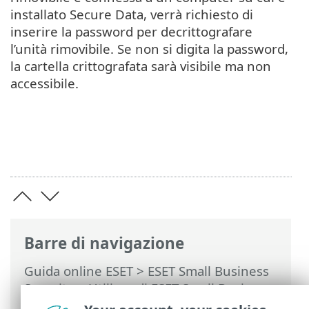
installato Secure Data, verrà richiesto di
inserire la password per decrittografare
l’unità rimovibile. Se non si digita la password,
la cartella crittografata sarà visibile ma non
accessibile.
Barre di navigazione
Guida online ESET
>
ESET Small Business
Security
>
Utilizzo di ESET Small Business
Security
>
Configurazione
>
Strumenti di