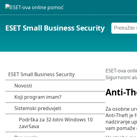
ESET Small Business Security
ESET-ova onl
Sigurnosni ala
Anti-Th
Za osobne ure
Anti-Theft je 
nadziranje up
vam pomaže da