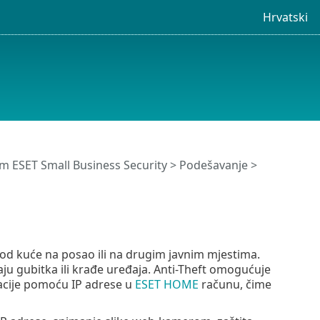
Hrvatski
 ESET Small Business Security
>
Podešavanje
>
a od kuće na posao ili na drugim javnim mjestima.
čaju gubitka ili krađe uređaja. Anti-Theft omogućuje
acije pomoću IP adrese u
ESET HOME
računu, čime