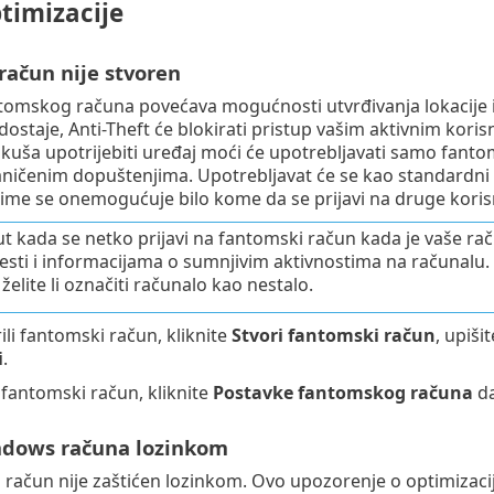
timizacije
račun nije stvoren
tomskog računa povećava mogućnosti utvrđivanja lokacije i
ostaje, Anti-Theft će blokirati pristup vašim aktivnim koris
kuša upotrijebiti uređaj moći će upotrebljavati samo fanto
ničenim dopuštenjima. Upotrebljavat će se kao standardni 
time se onemogućuje bilo kome da se prijavi na druge korisn
ut kada se netko prijavi na fantomski račun kada je vaše r
jesti i informacijama o sumnjivim aktivnostima na računalu
 želite li označiti računalo kao nestalo.
ili fantomski račun, kliknite
Stvori fantomski račun
, upiši
i
.
 fantomski račun, kliknite
Postavke fantomskog računa
da
ndows računa lozinkom
i račun nije zaštićen lozinkom. Ovo upozorenje o optimizacij