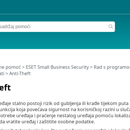
ine pomoć
>
ESET Small Business Security
>
Rad s programom
ti
> Anti-Theft
eft
đaje stalno postoji rizik od gubljenja ili krađe tijekom put
funkcija koja povećava sigurnost na korisničkoj razini u slu
otrebe uređaja i praćenje nestalog uređaja pomoću lokaliz
 vratite uređaj i zaštitite osobne podatke.