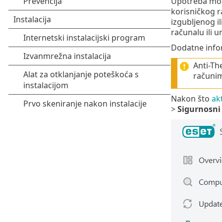
Upotreba mode
korisničkog r
izgubljenog i
računalu ili u
Dodatne info
Anti-Th
računi
Nakon što
akt
>
Sigurnosni 