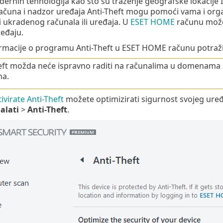
rnih tehnologija kao što su traženje geografske lokacije 
ačuna i nadzor uređaja Anti-Theft mogu pomoći vama i org
li ukradenog računala ili uređaja. U
ESET HOME
računu možet
ređaju.
rmacije o programu Anti-Theft u ESET HOME računu potraž
eft možda neće ispravno raditi na računalima u domenama 
ma.
ivirate Anti-Theft
možete optimizirati sigurnost svojeg ure
alati
>
Anti-Theft
.