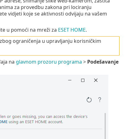
IP adrese, snimanje slike web-kamerom, zaštita
anima za provedbu zakona pri lociranju
e vidjeti koje se aktivnosti odvijaju na vašem
ite u pomoći na mreži za
ESET HOME
.
zbog ograničenja u upravljanju korisničkim
đaja na
glavnom prozoru programa
>
Podešavanje