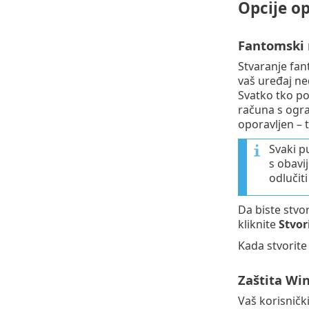
Opcije op
Fantomski 
Stvaranje fan
vaš uređaj ned
Svatko tko po
računa s ogra
oporavljen – 
Svaki p
s obavi
odlučiti
Da biste stvor
kliknite
Stvor
Kada stvorite
Zaštita Wi
Vaš korisničk