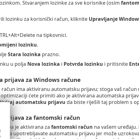
 lozinkom. Stvaranjem lozinke za sve korisnike (osim
fantom
ili lozinku za korisnički račun, kliknite
Upravljanje Window
CTRL+Alt+Delete na tipkovnici.
omijeni lozinku
.
olje
Stara lozinka
prazno.
inku u polja
Nova lozinka
i
Potvrda lozinku
i pritisnite
Ent
 prijava za Windows račune
i račun ima aktiviranu automatsku prijavu; stoga vaš račun 
optimizaciji ćete primiti ako je aktivirana automatska pri
iviraj automatsku prijavu
da biste riješili taj problem s 
 prijava za fantomski račun
ijava je aktivirana za
fantomski račun
na vašem uređaju. 
d
o da upotrebljavate automatsku prijavu jer može uzrokov
h