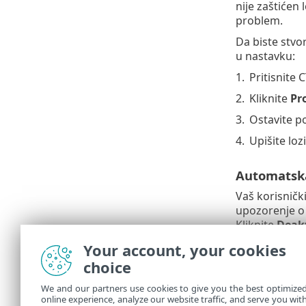
nije zaštićen
problem.
Da biste stvor
u nastavku:
1.
Pritisnite 
2.
Kliknite
Pr
3.
Ostavite p
4.
Upišite loz
Automatska
Vaš korisničk
upozorenje o 
Kliknite
Deakt
Your account, your cookies
Automatska
choice
Automatska pr
We and our partners use cookies to give you the best optimize
preporučujem
online experience, analyze our website traffic, and serve you wit