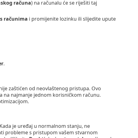
skog računa
) na računalu će se riješiti taj
s računima
i promijenite lozinku ili slijedite upute
er
.
nije zaštićen od neovlaštenog pristupa. Ovo
java na najmanje jednom korisničkom računu.
optimizacijom.
Kada je uređaj u normalnom stanju, ne
ati probleme s pristupom vašem stvarnom