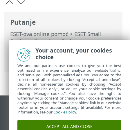
Putanje
ESET-ova online pomoć
>
ESET Small
Business Security
>
Rad s programom
ESET Small Business Security
>
Your account, your cookies
Podešavanje
>
Sigurnosni alati
> Sigurno
choice
bankarstvo i pregledavanje
We and our partners use cookies to give you the best
optimized online experience, analyze our website traffic,
and serve you with personalized ads. You can agree to the
collection of all cookies by clicking "Accept all and close",
decline all non-essential cookies by choosing "Accept
essential cookies only", or adjust your cookie settings by
clicking "Manage cookies". You also have the right to
withdraw your consent or change your cookie preferences
anytime by clicking the "Manage cookies" link in our website
Prikaži stranicu za radnu površinu
footer or in your account settings (if available). For more
information, see our
Cookie Policy
.
End of Life
ESET-ova baza znanja
ACCEPT ALL AND CLOSE
ESET-ov forum