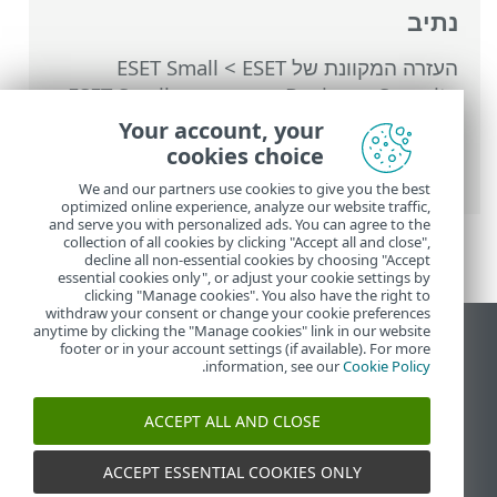
נתיב
העזרה המקוונת של ESET
>
ESET Small
Business Security
>
עבודה עם ESET Small
Business Security
>
הגדרות מתקדמות
>
Your account, your
ממשק משתמש
>
מצב מצגת
> אפליקציות
cookies choice
שאינן נכללות במצב מצגת
We and our partners use cookies to give you the best
optimized online experience, analyze our website traffic,
and serve you with personalized ads. You can agree to the
collection of all cookies by clicking "Accept all and close",
decline all non-essential cookies by choosing "Accept
essential cookies only", or adjust your cookie settings by
clicking "Manage cookies". You also have the right to
withdraw your consent or change your cookie preferences
anytime by clicking the "Manage cookies" link in our website
הצג את האתר למחשב
footer or in your account settings (if available). For more
.
information, see our
Cookie Policy
End of Life
מאגר הידע של ESET
ACCEPT ALL AND CLOSE
הפורום של ESET
ESET Status Portal
ACCEPT ESSENTIAL COOKIES ONLY
תמיכה אזורית