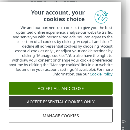
העזרה המקוונת של ESET
>
ESET Small
Business Security
>
עבודה עם ESET Small
Your account, your
Business Security
>
הגדרות מתקדמות
>
cookies choice
ממשק משתמש
We and our partners use cookies to give you the best
optimized online experience, analyze our website traffic,
and serve you with personalized ads. You can agree to the
collection of all cookies by clicking "Accept all and close",
decline all non-essential cookies by choosing "Accept
essential cookies only", or adjust your cookie settings by
clicking "Manage cookies". You also have the right to
withdraw your consent or change your cookie preferences
anytime by clicking the "Manage cookies" link in our website
הצג את האתר למחשב
footer or in your account settings (if available). For more
.
information, see our
Cookie Policy
End of Life
מאגר הידע של ESET
ACCEPT ALL AND CLOSE
הפורום של ESET
ESET Status Portal
ACCEPT ESSENTIAL COOKIES ONLY
תמיכה אזורית
MANAGE COOKIES
© 1992 - 2026 ESET, spol. s
ניהול קובצי Cookie
r.o.‎ - כל הזכויות שמורות.
מדיניות קובצי Cookie