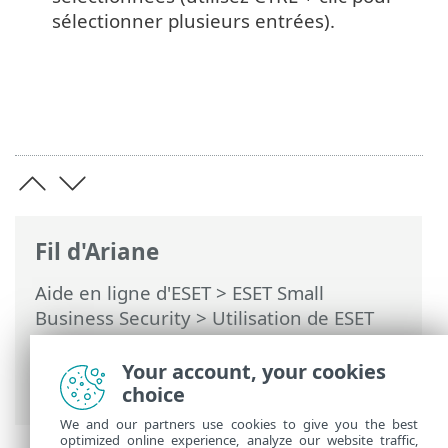
sélectionner plusieurs entrées).
Fil d'Ariane
Aide en ligne d'ESET
>
ESET Small
Business Security
>
Utilisation de ESET
Small Business Security
>
Configuration
avancée
>
Analyse
>
Exclusions
>
Your account, your cookies
Exclusions de performance
choice
We and our partners use cookies to give you the best
optimized online experience, analyze our website traffic,