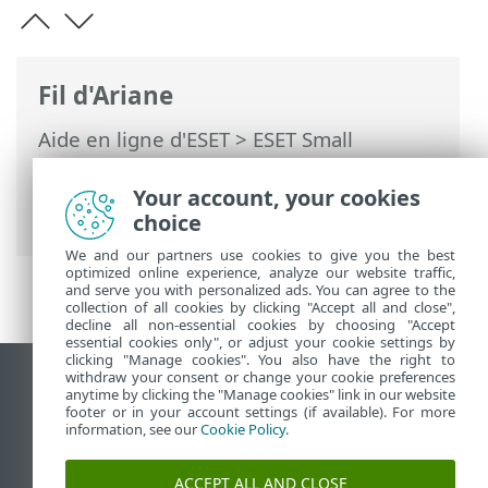
Fil d'Ariane
Aide en ligne d'ESET
>
ESET Small
Business Security
>
Utilisation de ESET
Small Business Security
>
Outils
>
Your account, your cookies
Processus en cours
choice
We and our partners use cookies to give you the best
optimized online experience, analyze our website traffic,
and serve you with personalized ads. You can agree to the
collection of all cookies by clicking "Accept all and close",
decline all non-essential cookies by choosing "Accept
essential cookies only", or adjust your cookie settings by
clicking "Manage cookies". You also have the right to
withdraw your consent or change your cookie preferences
Afficher le site pour ordinateur de bureau
anytime by clicking the "Manage cookies" link in our website
footer or in your account settings (if available). For more
End of Life
information, see our
Cookie Policy
.
Base de connaissances ESET
Forum ESET
ACCEPT ALL AND CLOSE