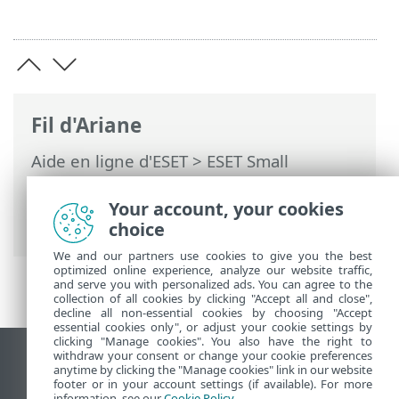
Fil d'Ariane
Aide en ligne d'ESET
>
ESET Small
Business Security
>
Utilisation de ESET
Small Business Security
>
Outils
>
Your account, your cookies
Sélectionner l'échantillon pour analyse
choice
We and our partners use cookies to give you the best
optimized online experience, analyze our website traffic,
and serve you with personalized ads. You can agree to the
collection of all cookies by clicking "Accept all and close",
decline all non-essential cookies by choosing "Accept
essential cookies only", or adjust your cookie settings by
clicking "Manage cookies". You also have the right to
withdraw your consent or change your cookie preferences
Afficher le site pour ordinateur de bureau
anytime by clicking the "Manage cookies" link in our website
footer or in your account settings (if available). For more
End of Life
information, see our
Cookie Policy
.