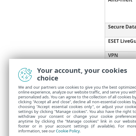
Secure Dat
ESET LiveG
VPN
Your account, your cookies
Necesita una 
choice
y datos. Le r
Business Secu
We and our partners use cookies to give you the best optimize
online experience, analyze our website traffic, and serve you wit
Solo se
personalized ads. You can agree to the collection of all cookies b
clicking "Accept all and close", decline all non-essential cookies b
choosing "Accept essential cookies only", or adjust your cooki
settings by clicking "Manage cookies". You also have the right t
withdraw your consent or change your cookie preference
anytime by clicking the "Manage cookies" link in our websit
footer or in your account settings (if available). For mor
information, see our
Cookie Policy
.