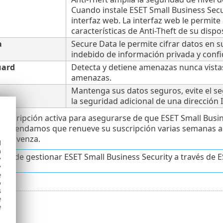
Cuando instale ESET Small Business Secur
interfaz web. La interfaz web le permite 
características de Anti-Theft de su dispos
a
Secure Data le permite cifrar datos en s
indebido de información privada y confi
uard
Detecta y detiene amenazas nunca vista
amenazas.
Mantenga sus datos seguros, evite el s
la seguridad adicional de una dirección
suscripción activa para asegurarse de que ESET Small Bus
ecomendamos que renueve su suscripción varias semanas an
rity venza.
d
h
 puede gestionar ESET Small Business Security a través de
y
y
e
o
s
e
e