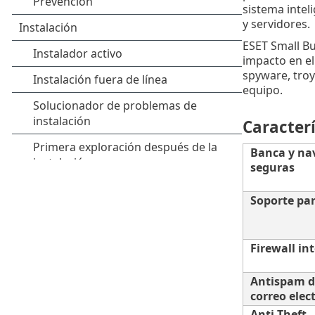
sistema intel
y servidores.
ESET Small B
impacto en el 
spyware, troy
equipo.
Caracterí
Banca y na
seguras
Soporte par
Firewall in
Antispam de
correo elec
Anti-Theft