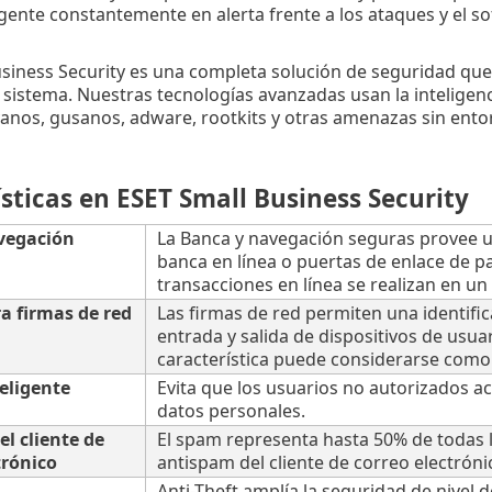
igente constantemente en alerta frente a los ataques y el
usiness Security es una completa solución de seguridad qu
sistema. Nuestras tecnologías avanzadas usan la inteligencia 
anos, gusanos, adware, rootkits y otras amenazas sin entor
sticas en ESET Small Business Security
vegación
La Banca y navegación seguras provee un
banca en línea o puertas de enlace de p
transacciones en línea se realizan en un
a firmas de red
Las firmas de red permiten una identific
entrada y salida de dispositivos de usua
característica puede considerarse como 
teligente
Evita que los usuarios no autorizados 
datos personales.
l cliente de
El spam representa hasta 50% de todas l
trónico
antispam del cliente de correo electrón
Anti-Theft amplía la seguridad de nivel 