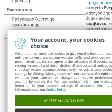
προχωρημέν
στοιχείο
Ενε
καταγραφής τ
έναν κανόνα 
συμβάντα
. 
στοιχεία και
απενεργοποιή
Your account, your cookies
Για περισσότ
choice
Χρησιμο
We and our partners use cookies to give you the best optimize
συγκεκ
online experience, analyze our website traffic, and serve you wit
επιτρέ
personalized ads. You can agree to the collection of all cookies b
clicking "Accept all and close", decline all non-essential cookies b
choosing "Accept essential cookies only", or adjust your cooki
settings by clicking "Manage cookies". You also have the right t
withdraw your consent or change your cookie preference
anytime by clicking the "Manage cookies" link in our websit
footer or in your account settings (if available). For mor
information, see our
Cookie Policy
.
ACCEPT ALL AND CLOSE