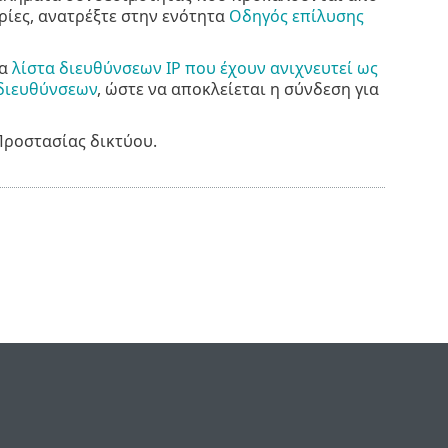
ρίες, ανατρέξτε στην ενότητα
Οδηγός επίλυσης
ια
λίστα διευθύνσεων IP που έχουν ανιχνευτεί ως
 διευθύνσεων
, ώστε να αποκλείεται η σύνδεση για
Προστασίας δικτύου.
e