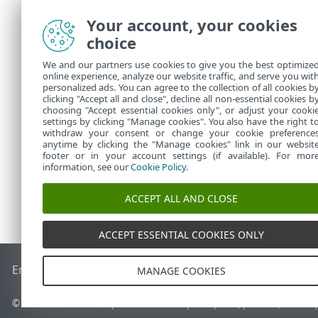
το Τείχος πρ
Your account, your cookies
προβλημάτω
choice
Επίλυση πρ
προέλευση ε
We and our partners use cookies to give you the best optimize
online experience, analyze our website traffic, and serve you wit
συγκεκριμένο
personalized ads. You can agree to the collection of all cookies b
Εμφάνιση α
clicking "Accept all and close", decline all non-essential cookies b
choosing "Accept essential cookies only", or adjust your cooki
settings by clicking "Manage cookies". You also have the right t
withdraw your consent or change your cookie preference
anytime by clicking the "Manage cookies" link in our websit
footer or in your account settings (if available). For mor
information, see our
Cookie Policy
.
ACCEPT ALL AND CLOSE
ACCEPT ESSENTIAL COOKIES ONLY
End of Life
Γνωσιακή βάση ESET
Ομάδα συζήτησης ESET
E
MANAGE COOKIES
© 1992 - 2026 ESET, spol. s r.o. - Με την επιφύλαξη παντός δικαιώ