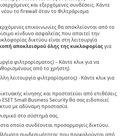
ισερχόμενες και εξερχόμενες συνδέσεις. Κάντε
 νέου το firewall όταν το Φιλτράρισμα
ξερχόμενες επικοινωνίες θα αποκλείονται από το
ρίσιμο κίνδυνο ασφαλείας που απαιτεί την
κλοφορίας δικτύου είναι στη λειτουργία
κοπή αποκλεισμού όλης της κυκλοφορίας
για
υργία φιλτραρίσματος) – Κάντε κλικ για να
αθορισμένους από το χρήστη).
λλη λειτουργία φιλτραρίσματος) - Κάντε κλικ για
δικτυακής κίνησης και προστατεύει από επιθέσεις
ESET Small Business Security θα σας ειδοποιεί
ίκτυο με αδύναμη προστασία.
γισμικό στο σύστημά σας.
 στα οποία συνδέονται προσαρμογείς δικτύου.
οβλήματα συνδεσιμότητας που προκαλούνται από