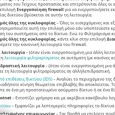
ματος του Τείχους προστασίας και επιτρέπονται όλες οι ε
 επιλογή
Ενεργοποίηση firewall
για να ενεργοποιήσετε εκ
ας δικτύου βρίσκεται σε αυτήν τη λειτουργία.
μός όλης της κυκλοφορίας
– Όλες οι εισερχόμενες και ε
 Χρησιμοποιείτε αυτή την επιλογή μόνο εάν υποπτεύεστε κ
η του συστήματος από το δίκτυο. Ενώ το Φιλτράρισμα κυ
μός όλης της κυκλοφορίας
, κάντε κλικ στην επιλογή
Δια
έρετε την κανονική λειτουργία του firewall.
 λειτουργία
– (όταν είναι ενεργοποιημένη μια άλλη λειτο
τη
λειτουργία φιλτραρίσματος
σε αυτόματη (με κανόνες κ
δραστική λειτουργία
– (όταν είναι ενεργοποιημένη μια ά
τε τη λειτουργία φιλτραρίσματος σε αλληλεπιδραστική.
ό επιθέσεις δικτύου (IDS)
– Αναλύει το περιεχόμενο της 
ιαδήποτε κίνηση θεωρείται επιβλαβής θα αποκλείεται. Το 
τε σε ένα μη προστατευμένο ασύρματο δίκτυο ή σε ένα δ
otnet
– Εντοπίζει γρήγορα και με ακρίβεια κακόβουλο λο
κτύου
– Εμφανίζει με λεπτομερείς πληροφορίες τα δίκτυα
κλεισμένης επικοινωνίας
– Σας βοηθά να επιλύετε πρ