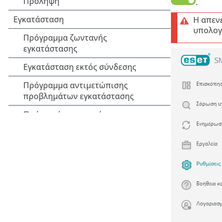
.
Η απεν
υπολογ