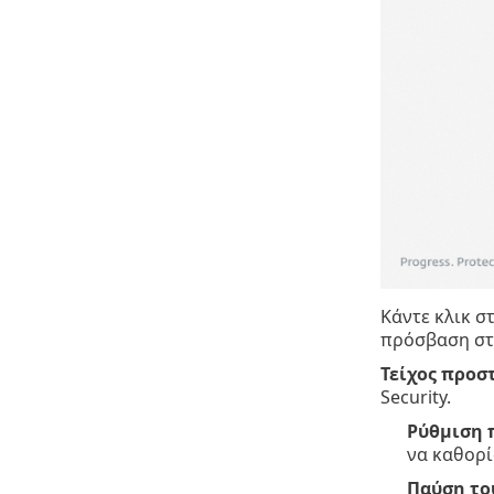
Κάντε κλικ σ
πρόσβαση στι
Τείχος προσ
Security.
Ρύθμιση 
να καθορί
Παύση του