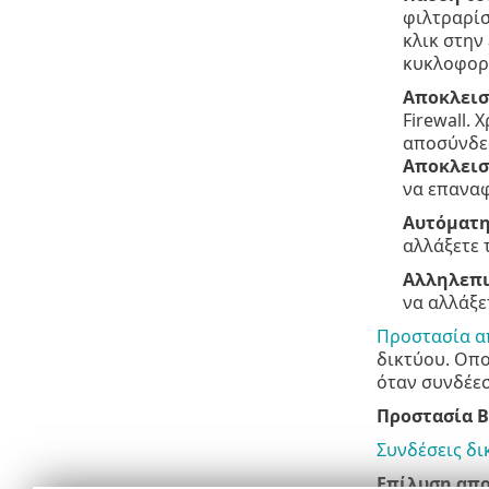
φιλτραρίσ
κλικ στην
κυκλοφορί
Αποκλεισ
Firewall.
αποσύνδεσ
Αποκλεισ
να επαναφ
Αυτόματη
αλλάξετε 
Αλληλεπι
να αλλάξε
Προστασία απ
δικτύου. Οπο
όταν συνδέεσ
Προστασία B
Συνδέσεις δι
Επίλυση απο