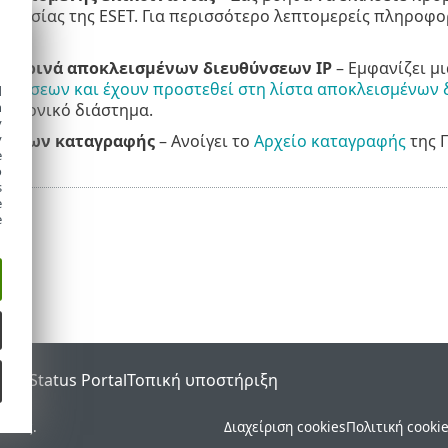
οστασίας της ESET. Για περισσότερο λεπτομερείς πληροφο
ν
.
οσωρινά αποκλεισμένων διευθύνσεων IP
– Εμφανίζει μ
πιθέσεων και έχουν προστεθεί στη λίστα αποκλεισμένων
d
h
 χρονικό διάστημα.
y
ρχείων καταγραφής
– Ανοίγει το
Αρχείο καταγραφής
της 
y
e
o
s
e
e
SET Status Portal
Τοπική υποστήριξη
ματος.
Διαχείριση cookies
Πολιτική cooki