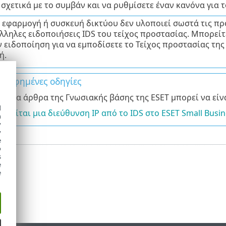
σχετικά με το συμβάν και να ρυθμίσετε έναν κανόνα για τ
α εφαρμογή ή συσκευή δικτύου δεν υλοποιεί σωστά τις πρ
λληλες ειδοποιήσεις IDS του τείχος προστασίας. Μπορείτ
 ειδοποίηση για να εμποδίσετε το Τείχος προστασίας της
ή.
γραφημένες οδηγίες
ουθα άρθρα της Γνωσιακής βάσης της ESET μπορεί να είνα
d
αιρείται μια διεύθυνση IP από το IDS στο ESET Small Busin
h
y
y
e
o
s
e
e