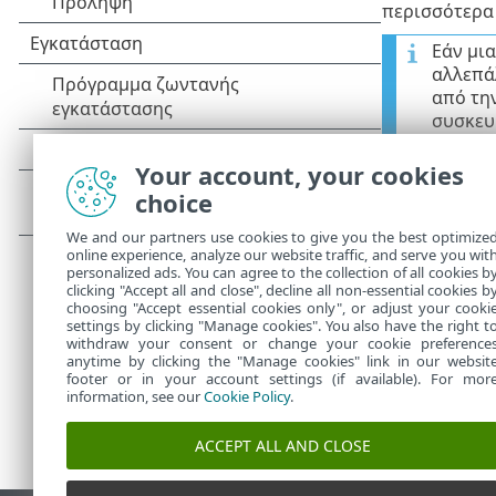
περισσότερα 
Εάν μι
αλλεπά
από την
συσκευ
Your account, your cookies
Εικονο
choice
Τα ακόλ
We and our partners use cookies to give you the best optimize
Να εξ
•
online experience, analyze our website traffic, and serve you wit
personalized ads. You can agree to the collection of all cookies b
clicking "Accept all and close", decline all non-essential cookies b
choosing "Accept essential cookies only", or adjust your cooki
settings by clicking "Manage cookies". You also have the right t
withdraw your consent or change your cookie preference
anytime by clicking the "Manage cookies" link in our websit
footer or in your account settings (if available). For mor
information, see our
Cookie Policy
.
ACCEPT ALL AND CLOSE