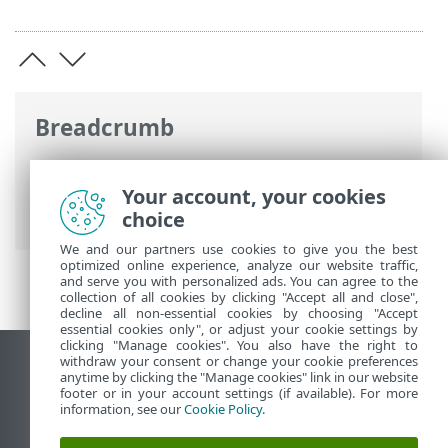
Breadcrumb
Ηλεκτρονική βοήθεια ESET
>
ESET Small
Business Security
>
Εργασία με το ESET
Your account, your cookies
Small Business Security
> Εργαλεία
choice
We and our partners use cookies to give you the best
optimized online experience, analyze our website traffic,
and serve you with personalized ads. You can agree to the
collection of all cookies by clicking "Accept all and close",
decline all non-essential cookies by choosing "Accept
essential cookies only", or adjust your cookie settings by
clicking "Manage cookies". You also have the right to
withdraw your consent or change your cookie preferences
Προβολή ιστότοπου επιφάνειας εργασίας
anytime by clicking the "Manage cookies" link in our website
footer or in your account settings (if available). For more
End of Life
information, see our
Cookie Policy
.
Γνωσιακή βάση ESET
Ομάδα συζήτησης ESET