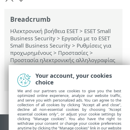
Breadcrumb
Ηλεκτρονική βοήθεια ESET
>
ESET Small
Business Security
>
Εργασία με το ESET
Small Business Security
>
Ρυθμίσεις για
προχωρημένους
>
Προστασίες
>
Προστασία ηλεκτρονικής αλληλογραφίας
>
Προστασία γραμματοκιβωτίου
>
Ενοποιήσεις
> Γραμμή εργαλείων του
Your account, your cookies
Microsoft Outlook
choice
We and our partners use cookies to give you the best
optimized online experience, analyze our website traffic,
and serve you with personalized ads. You can agree to the
collection of all cookies by clicking "Accept all and close",
decline all non-essential cookies by choosing "Accept
essential cookies only", or adjust your cookie settings by
clicking "Manage cookies". You also have the right to
withdraw your consent or change your cookie preferences
Προβολή ιστότοπου επιφάνειας εργασίας
anytime by clicking the "Manage cookies" link in our website