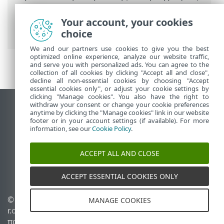
>
Προστασία γραμματοκιβωτίου
>
Ενοποιήσεις
> Παράθυρο διαλόγου
Your account, your cookies
επιβεβαίωσης
choice
We and our partners use cookies to give you the best
optimized online experience, analyze our website traffic,
and serve you with personalized ads. You can agree to the
collection of all cookies by clicking "Accept all and close",
decline all non-essential cookies by choosing "Accept
essential cookies only", or adjust your cookie settings by
clicking "Manage cookies". You also have the right to
withdraw your consent or change your cookie preferences
Προβολή ιστότοπου επιφάνειας εργασίας
anytime by clicking the "Manage cookies" link in our website
footer or in your account settings (if available). For more
End of Life
information, see our
Cookie Policy
.
Γνωσιακή βάση ESET
Ομάδα συζήτησης ESET
ACCEPT ALL AND CLOSE
ESET Status Portal
Τοπική υποστήριξη
ACCEPT ESSENTIAL COOKIES ONLY
© 1992 - 2026 ESET, spol. s
Διαχείριση cookies
MANAGE COOKIES
r.o. - Με την επιφύλαξη
Πολιτική cookie
παντός δικαιώματος.