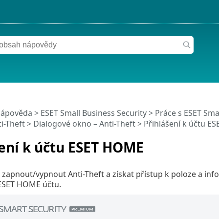
nápověda
>
ESET Small Business Security
>
Práce s ESET Smal
i-Theft
> Dialogové okno – Anti-Theft > Přihlášení k účtu 
ení k účtu ESET HOME
zapnout/vypnout Anti-Theft a získat přístup k poloze a inf
ESET HOME účtu.