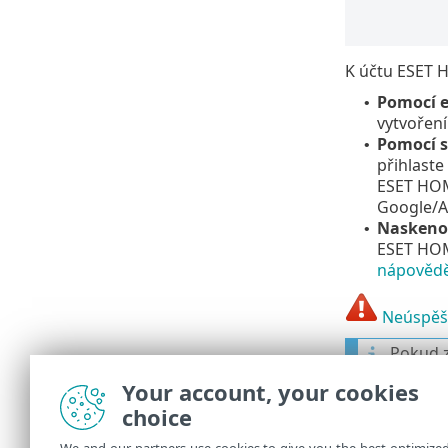
K účtu ESET 
Pomocí e
•
vytvoření
Pomocí s
•
přihlast
ESET HOME
Google
/
A
Naskeno
•
ESET HOM
nápovědě
Neúspěšn
Pokud z
kliknět
Your account, your cookies
V přípa
choice
instruk