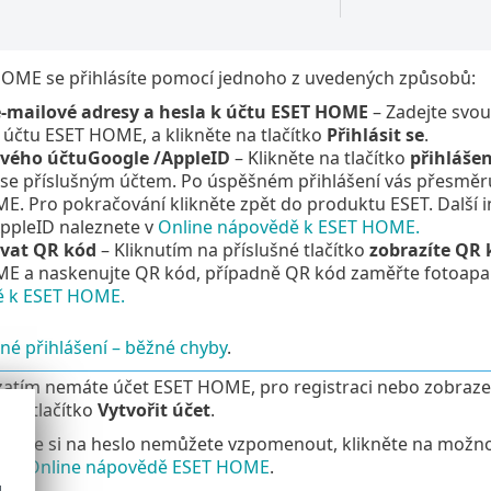
HOME se přihlásíte pomocí jednoho z uvedených způsobů:
-mailové adresy a hesla k účtu ESET HOME
– Zadejte svo
 účtu ESET HOME, a klikněte na tlačítko
Přihlásit se
.
vého účtu
Google
/
AppleID
– Klikněte na tlačítko
přihlášen
e se příslušným účtem. Po úspěšném přihlášení vás přesmě
. Pro pokračování klikněte zpět do produktu ESET. Další 
ppleID
naleznete v
Online nápovědě k ESET HOME.
vat QR kód
– Kliknutím na příslušné tlačítko
zobrazíte QR 
E a naskenujte QR kód, případně QR kód zaměřte fotoapará
 k ESET HOME.
é přihlášení – běžné chyby
.
atím nemáte účet ESET HOME, pro registraci nebo zobrazen
e na tlačítko
Vytvořit účet
.
dě, že si na heslo nemůžete vzpomenout, klikněte na možn
cí v
Online nápovědě ESET HOME
.