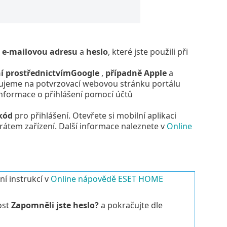
u
e-mailovou adresu
a
heslo
, které jste použili při
í prostřednictvím
Google
,
případně
Apple
a
rujeme na potvrzovací webovou stránku portálu
informace o přihlášení pomocí účtů
kód
pro přihlášení. Otevřete si mobilní aplikaci
tem zařízení. Další informace naleznete v
Online
í instrukcí v
Online nápovědě ESET HOME
ost
Zapomněli jste heslo?
a pokračujte dle