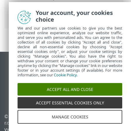
Business Security
>
Nastavení
>
Síťová
ochrana
>
Síťová spojení
> Detaily
Your account, your cookies
síťového připojení
choice
We and our partners use cookies to give you the best
optimized online experience, analyze our website traffic,
and serve you with personalized ads. You can agree to the
collection of all cookies by clicking "Accept all and close",
decline all non-essential cookies by choosing "Accept
essential cookies only", or adjust your cookie settings by
clicking "Manage cookies". You also have the right to
withdraw your consent or change your cookie preferences
Zobrazit verzi pro počítač
anytime by clicking the "Manage cookies" link in our website
footer or in your account settings (if available). For more
End of Life
information, see our
Cookie Policy
.
ESET Databáze znalostí
ESET Forum
ACCEPT ALL AND CLOSE
ESET Status Portal
Regionální podpora
ACCEPT ESSENTIAL COOKIES ONLY
© 1992 - 2026 ESET, spol. s
Spravovat cookies
MANAGE COOKIES
r.o. - Všechna práva
Zásady používání souborů
vyhrazena.
cookies