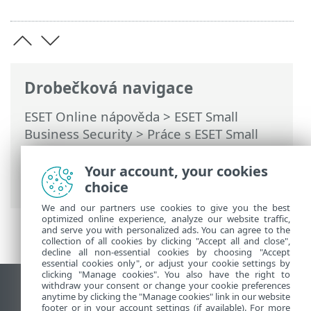
Drobečková navigace
ESET Online nápověda
>
ESET Small
Business Security
>
Práce s ESET Small
Business Security
>
Nastavení
>
Síťová
ochrana
> Seznam dočasně blokovaných
Your account, your cookies
IP adres
choice
We and our partners use cookies to give you the best
optimized online experience, analyze our website traffic,
and serve you with personalized ads. You can agree to the
collection of all cookies by clicking "Accept all and close",
decline all non-essential cookies by choosing "Accept
essential cookies only", or adjust your cookie settings by
clicking "Manage cookies". You also have the right to
withdraw your consent or change your cookie preferences
Zobrazit verzi pro počítač
anytime by clicking the "Manage cookies" link in our website
footer or in your account settings (if available). For more
End of Life