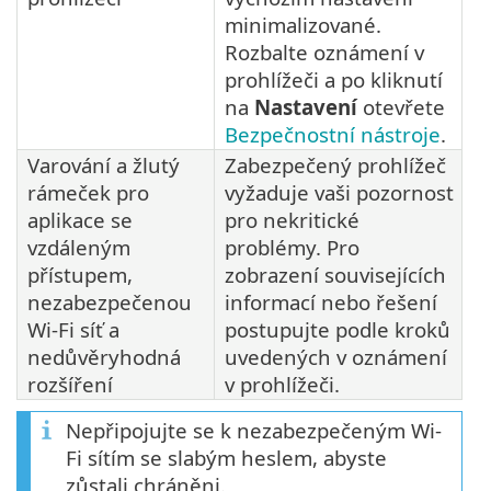
minimalizované.
Rozbalte oznámení v
prohlížeči a po kliknutí
na
Nastavení
otevřete
Bezpečnostní nástroje
.
Varování a žlutý
Zabezpečený prohlížeč
rámeček pro
vyžaduje vaši pozornost
aplikace se
pro nekritické
vzdáleným
problémy. Pro
přístupem,
zobrazení souvisejících
nezabezpečenou
informací nebo řešení
Wi-Fi síť a
postupujte podle kroků
nedůvěryhodná
uvedených v oznámení
rozšíření
v prohlížeči.
Nepřipojujte se k nezabezpečeným Wi-
Fi sítím se slabým heslem, abyste
zůstali chráněni.