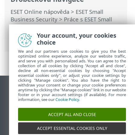
ESET Online nápověda
>
ESET Small
Business Security
>
Práce s ESET Small
Business Security
>
Rozšířená nastavení
>
Ochrany
>
Ochrana prohlížeče
>
Your account, your cookies
Rámeček prohlížeče
choice
We and our partners use cookies to give you the best
optimized online experience, analyze our website traffic,
and serve you with personalized ads. You can agree to the
collection of all cookies by clicking "Accept all and close",
decline all non-essential cookies by choosing "Accept
essential cookies only", or adjust your cookie settings by
clicking "Manage cookies". You also have the right to
withdraw your consent or change your cookie preferences
Zobrazit verzi pro počítač
anytime by clicking the "Manage cookies" link in our website
footer or in your account settings (if available). For more
End of Life
information, see our
Cookie Policy
.
ESET Databáze znalostí
ESET Forum
ACCEPT ALL AND CLOSE
ESET Status Portal
Regionální podpora
ACCEPT ESSENTIAL COOKIES ONLY