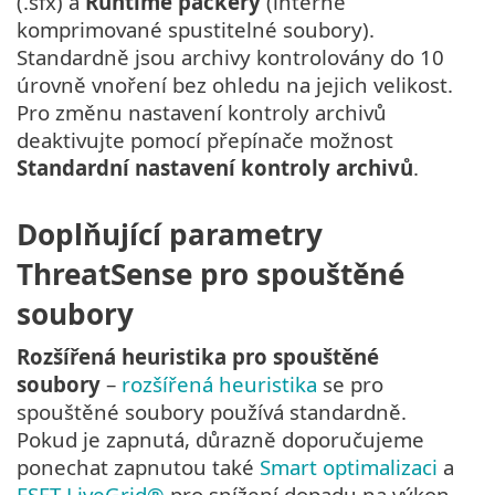
(.sfx) a
Runtime packery
(interně
komprimované spustitelné soubory).
Standardně jsou archivy kontrolovány do 10
úrovně vnoření bez ohledu na jejich velikost.
Pro změnu nastavení kontroly archivů
deaktivujte pomocí přepínače možnost
Standardní nastavení kontroly archivů
.
Doplňující parametry
ThreatSense pro spouštěné
soubory
Rozšířená heuristika pro spouštěné
soubory
–
rozšířená heuristika
se pro
spouštěné soubory používá standardně.
Pokud je zapnutá, důrazně doporučujeme
ponechat zapnutou také
Smart optimalizaci
a
ESET LiveGrid®
pro snížení dopadu na výkon