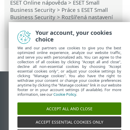
ESET Online nápověda
>
ESET Small
Business Security
>
Práce s ESET Small
Business Security
>
Rozšířená nastavení
>
Ochrany
>
ThreatSense
> Doplňující
parametry skenovacího jádra
Your account, your cookies
ThreatSense
choice
We and our partners use cookies to give you the best
optimized online experience, analyze our website traffic,
and serve you with personalized ads. You can agree to the
collection of all cookies by clicking "Accept all and close",
decline all non-essential cookies by choosing "Accept
essential cookies only", or adjust your cookie settings by
clicking "Manage cookies". You also have the right to
withdraw your consent or change your cookie preferences
Zobrazit verzi pro počítač
anytime by clicking the "Manage cookies" link in our website
footer or in your account settings (if available). For more
End of Life
information, see our
Cookie Policy
.
ESET Databáze znalostí
ESET Forum
ACCEPT ALL AND CLOSE
ESET Status Portal
Regionální podpora
ACCEPT ESSENTIAL COOKIES ONLY