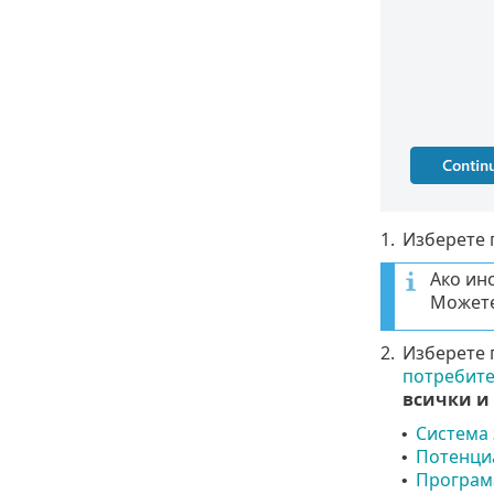
1.
Изберете 
Ако ин
Можете
2.
Изберете 
потребит
всички и
Система 
•
Потенци
•
Програма
•