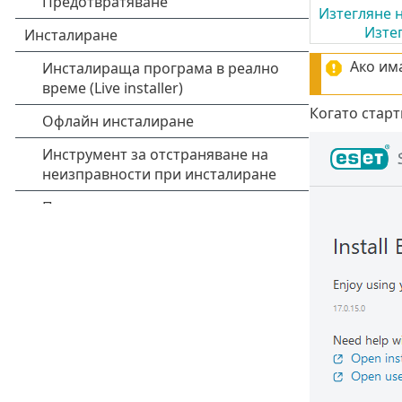
Изтегляне н
Изте
Ако им
Когато старт