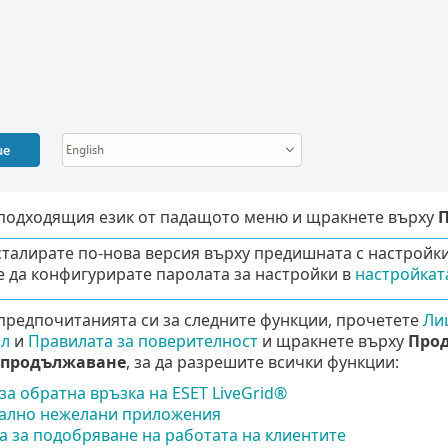
подходящия език от падащото меню и щракнете върху
сталирате по-нова версия върху предишната с настройки
 да конфигурирате паролата за настройки в
настройката
предпочитанията си за следните функции, прочетете
Ли
ел
и
Правилата за поверителност
и щракнете върху
Про
 продължаване
, за да разрешите всички функции:
за обратна връзка на ESET LiveGrid®
ално нежелани приложения
 за подобряване на работата на клиентите