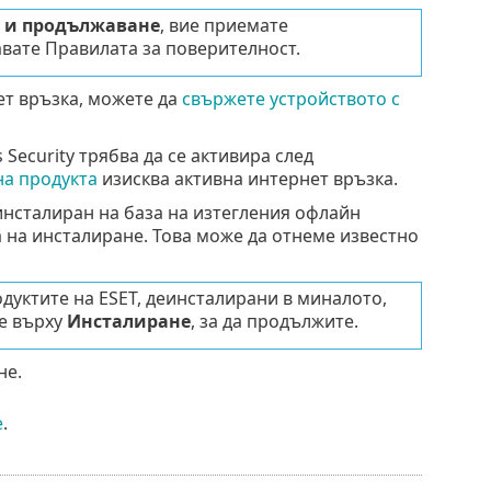
 и продължаване
, вие приемате
вате Правилата за поверителност.
ет връзка, можете да
свържете устройството с
s Security трябва да се активира след
на продукта
изисква активна интернет връзка.
инсталиран на база на изтегления офлайн
а на инсталиране. Това може да отнеме известно
дуктите на ESET, деинсталирани в миналото,
е върху
Инсталиране
, за да продължите.
не.
е
.