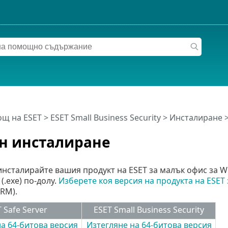
щ на ESET
>
ESET Small Business Security
>
Инсталиране
>
н инсталиране
инсталирайте вашия продукт на ESET за малък офис за 
(.exe) по-долу.
Изберете коя версия на продукта на ESET 
RM).
 Safe Server
ESET Small Business Security
а 64-битова версия
Изтегляне на 64-битова версия