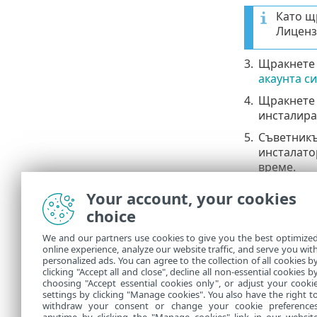
Като щ
Лиценз
3.
Щракнете
акаунта с
4.
Щракнете
инсталира
5.
Съветникъ
инсталато
време.
Ако им
Your account, your cookies
ще бъд
choice
We and our partners use cookies to give you the best optimize
6.
Щракнете
online experience, analyze our website traffic, and serve you wit
personalized ads. You can agree to the collection of all cookies b
Инструм
clicking "Accept all and close", decline all non-essential cookies b
choosing "Accept essential cookies only", or adjust your cooki
settings by clicking "Manage cookies". You also have the right t
withdraw your consent or change your cookie preference