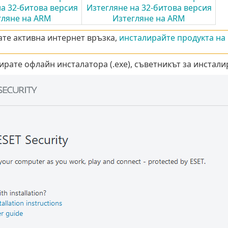
а 32-битова версия
Изтегляне на 32-битова версия
гляне на ARM
Изтегляне на ARM
ате активна интернет връзка,
инсталирайте продукта на
ирате офлайн инсталатора (.exe), съветникът за инстал