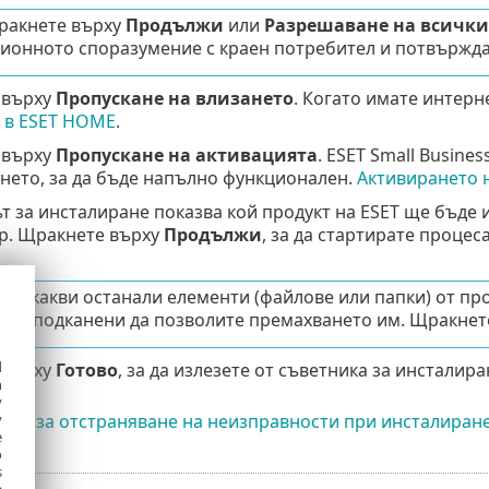
ракнете върху
Продължи
или
Разрешаване на всички
ионното споразумение с краен потребител и потвържда
 върху
Пропускане на влизането
. Когато имате интерн
и в ESET HOME
.
 върху
Пропускане на активацията
. ESET Small Busines
нето, за да бъде напълно функционален.
Активирането 
т за инсталиране показва кой продукт на ESET ще бъде 
р. Щракнете върху
Продължи
, за да стартирате процес
а някакви останали елементи (файлове или папки) от про
ете подканени да позволите премахването им. Щракнет
d
 върху
Готово
, за да излезете от съветника за инсталира
h
y
ент за отстраняване на неизправности при инсталиран
y
e
o
s