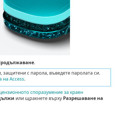
Продължаване
.
, защитени с парола, въведете паролата си.
 на Access
.
цензионното споразумение за краен
дължи
или щракнете върху
Разрешаване на