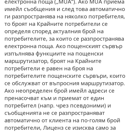
електронна поща („MUA“). Ако MUA приема
имейл съобщения и след това автоматично
ги разпространява на няколко потребителя,
то броят на Крайните потребители се
определя според актуалния брой на
потребителите, за които се разпространява
електронна поща. Ако пощенският сървър
изпълнява функциите на пощенски
маршрутизатор, броят на Крайните
потребители е равен на броя на
потребителите пощенските сървъри, които
се обслужват от въпросния маршрутизатор.
Ако неопределен брой имейл адреси се
пренасочват към и приемат от един
потребител (напр. чрез псевдоними) и
съобщенията не се разпространяват
автоматично от клиента на по-голям брой
потребители, Лиценз се изисква само за