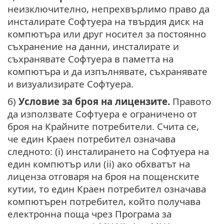
неизключително, непрехвърлимо право да
инсталирате Софтуера на твърдия диск на
компютъра или друг носител за постоянно
съхранение на данни, инсталирате и
съхранявате Софтуера в паметта на
компютъра и да изпълнявате, съхранявате
и визуализирате Софтуера.
б)
Условие за броя на лицензите.
Правото
да използвате Софтуера е ограничено от
броя на Крайните потребители. Счита се,
че един Краен потребител означава
следното: (i) инсталирането на Софтуера на
един компютър или (ii) ако обхватът на
лиценза отговаря на броя на пощенските
кутии, то един Краен потребител означава
компютърен потребител, който получава
електронна поща чрез Програма за