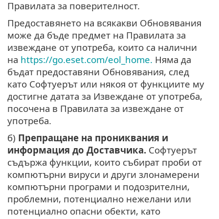
Правилата за поверителност.
Предоставянето на всякакви Обновявания
може да бъде предмет на Правилата за
извеждане от употреба, които са налични
на
https://go.eset.com/eol_home.
Няма да
бъдат предоставяни Обновявания, след
като Софтуерът или някоя от функциите му
достигне датата за Извеждане от употреба,
посочена в Правилата за извеждане от
употреба.
б)
Препращане на прониквания и
информация до Доставчика.
Софтуерът
съдържа функции, които събират проби от
компютърни вируси и други злонамерени
компютърни програми и подозрителни,
проблемни, потенциално нежелани или
потенциално опасни обекти, като