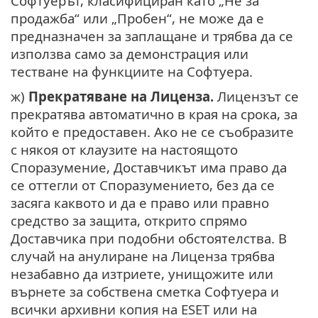
Софтуерът, класифициран като „Не за
продажба“ или „Пробен“, не може да е
предназначен за заплащане и трябва да се
използва само за демонстрация или
тестване на функциите на Софтуера.
ж)
Прекратяване на Лиценза.
Лицензът се
прекратява автоматично в края на срока, за
който е предоставен. Ако не се съобразите
с някоя от клаузите на настоящото
Споразумение, Доставчикът има право да
се оттегли от Споразумението, без да се
засяга каквото и да е право или правно
средство за защита, открито спрямо
Доставчика при подобни обстоятелства. В
случай на анулиране на Лиценза трябва
незабавно да изтриете, унищожите или
върнете за собствена сметка Софтуера и
всички архивни копия на ESET или на