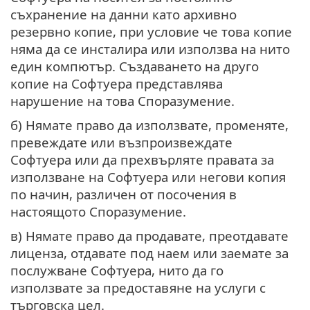
съхранение на данни като архивно
резервно копие, при условие че това копие
няма да се инсталира или използва на нито
един компютър. Създаването на друго
копие на Софтуера представлява
нарушение на това Споразумение.
б) Нямате право да използвате, променяте,
превеждате или възпроизвеждате
Софтуера или да прехвърляте правата за
използване на Софтуера или негови копия
по начин, различен от посочения в
настоящото Споразумение.
в) Нямате право да продавате, преотдавате
лиценза, отдавате под наем или заемате за
послужване Софтуера, нито да го
използвате за предоставяне на услуги с
търговска цел.