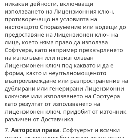
никакви дейности, включващи
използването на Лицензионния ключ,
противоречащо на условията на
настоящото Споразумение или водещи до
предоставяне на Лицензионен ключ на
лице, което няма право да използва
Софтуера, като например прехвърлянето
на използван или неизползван
Лицензионен ключ под каквато и да е
форма, както и неупълномощеното
възпроизвеждане или разпространение на
дублирани или генерирани Лицензионни
ключове или използването на Софтуера
като резултат от използването на
Лицензионен ключ, придобит от източник,
различен от Доставчика.
7.
Авторски права
. Софтуерът и всички
права, включващи без изключение права