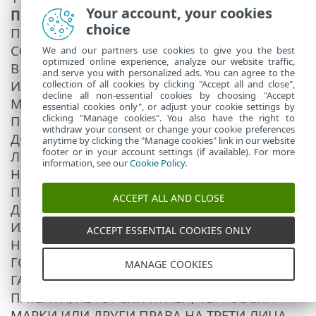
Your account, your cookies
ПОТРЕБИТЕЛ
. В КАЧЕСТВОТО СИ НА КРАЕН
choice
ПОТРЕБИТЕЛ ВИЕ ДЕКЛАРИРАТЕ, ЧЕ
СОФТУЕРЪТ СЕ ПРЕДЛАГА В СЪСТОЯНИЕТО,
We and our partners use cookies to give you the best
optimized online experience, analyze our website traffic,
В КОЕТО Е, БЕЗ КАКВАТО И ДА Е ИЗРИЧНА
and serve you with personalized ads. You can agree to the
ИЛИ ПОДРАЗБИРАЩА СЕ ГАРАНЦИЯ И В
collection of all cookies by clicking "Accept all and close",
decline all non-essential cookies by choosing "Accept
МАКСИМАЛНАТА СТЕПЕН, РАЗРЕШЕНА ОТ
essential cookies only", or adjust your cookie settings by
clicking "Manage cookies". You also have the right to
ПРИЛОЖИМОТО ПРАВО. НИТО
withdraw your consent or change your cookie preferences
ДОСТАВЧИКЪТ, НИТО НЕГОВИТЕ
anytime by clicking the "Manage cookies" link in our website
footer or in your account settings (if available). For more
ЛИЦЕНЗОДАТЕЛИ ИЛИ СВЪРЗАНИ ЛИЦА,
information, see our
Cookie Policy
.
НИТО НОСИТЕЛИТЕ НА АВТОРСКИТЕ ПРАВА
ПРЕДОСТАВЯТ КАКВИТО И ДА Е
ACCEPT ALL AND CLOSE
ДЕКЛАРАЦИИ ИЛИ ГАРАНЦИИ, ИЗРИЧНИ
ИЛИ ПОДРАЗБИРАЩИ СЕ, ВКЛЮЧИТЕЛНО,
ACCEPT ESSENTIAL COOKIES ONLY
НО НЕ САМО, ТАКИВА ЗА ПРОДАЖБА ИЛИ
ГОДНОСТ ЗА ОПРЕДЕЛЕНА ЦЕЛ, НИТО
MANAGE COOKIES
ГАРАНЦИИ, ЧЕ СОФТУЕРЪТ НЕ НАРУШАВА
ПАТЕНТИ, АВТОРСКИ ПРАВА, ТЪРГОВСКИ
МАРКИ ИЛИ ДРУГИ ПРАВА НА ТРЕТИ ЛИЦА.