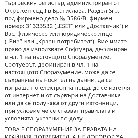
Търговския регистър, администриран от
Окръжен съд I в Братислава, Раздел Sro,
под фирмено дело № 3586/B, фирмен
номер: 31333532 („ESET“ или „Доставчик“) и
Вас, физическо или юридическо лице
(„Вие“ или „Краен потребител“), Вие имате
право да използвате Софтуера, дефиниран
в чл. 1 на настоящото Споразумение.
Софтуерът, дефиниран в чл. 1 на
настоящото Споразумение, може да се
съхранява на носител на данни, да се
изпраща по електронна поща, да се изтегля
от интернет и от сървъри на Доставчика
или да се получава от други източници,
при условие че се спазват правилата и
условията, указани по-долу.
ТОВА Е СПОРАЗУМЕНИЕ ЗА ПРАВАТА НА
КРАЙНИЯ ПОТРЕБИТЕЛ, А НЕ ДОГОВОР ЗА