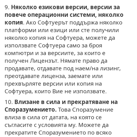
9.
Няколко езикови версии, версии за
повече операционни системи, няколко
копия
. Ако Софтуерът поддържа няколко
платформи или езици или сте получили
няколко копия на Софтуера, можете да
използвате Софтуера само за броя
компютри и за версиите, за които е
получен Лицензът. Нямате право да
продавате, отдавате под наем/на лизинг,
преотдавате лиценза, заемате или
прехвърляте версии или копия на
Софтуера, които Вие не използвате.
10.
Влизане в сила и прекратяване на
Споразумението.
Това Споразумение
влиза в сила от датата, на която се
съгласите с условията му. Можете да
прекратите Споразумението по всяко