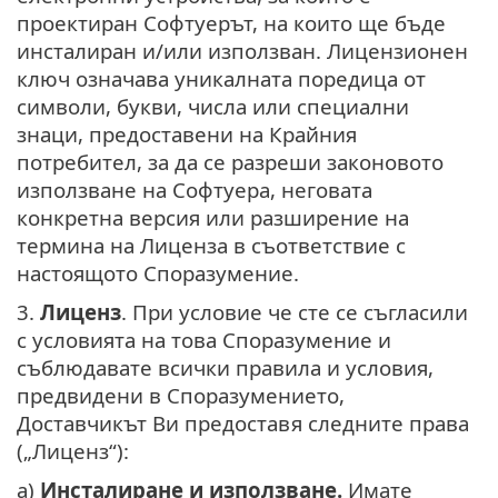
проектиран Софтуерът, на които ще бъде
инсталиран и/или използван. Лицензионен
ключ означава уникалната поредица от
символи, букви, числа или специални
знаци, предоставени на Крайния
потребител, за да се разреши законовото
използване на Софтуера, неговата
конкретна версия или разширение на
термина на Лиценза в съответствие с
настоящото Споразумение.
3.
Лиценз
. При условие че сте се съгласили
с условията на това Споразумение и
съблюдавате всички правила и условия,
предвидени в Споразумението,
Доставчикът Ви предоставя следните права
(„Лиценз“):
a)
Инсталиране и използване.
Имате