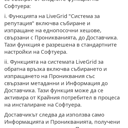
Софтуера:
i. Функцията на LiveGrid "Система за
репутация" включва събиране и
изпращане на еднопосочни хешове,
свързани с Проникванията, до Доставчика.
Тази функция е разрешена в стандартните
настройки на Софтуера.
ii. Функцията на системата LiveGrid за
обратна връзка включва събирането и
изпращането на Прониквания със
свързани метаданни и Информация до
Доставчика. Тази функция може да се
активира от Крайния потребител в процеса
на инсталиране на Софтуера.
Доставчикът следва да използва само
Информацията и Проникванията, получени