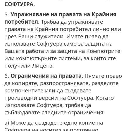
СОФТУЕРА.
5.
Упражняване на правата на Крайния
потребител
. Трябва да упражнявате
правата на Крайния потребител лично или
чрез Ваши служители. Имате право да
използвате Софтуера само за защита на
Вашата работа и за защита на Компютрите
или компютърните системи, за които сте
получили Лиценз.
6.
Ограничения на правата.
Нямате право
да копирате, разпространявате, разделяте
компонентите или да създавате
производни версии на Софтуера. Когато
използвате Софтуера, трябва да
съблюдавате следните ограничения:
a) Може да създадете едно копие на
Софтуера на носител за постоянно