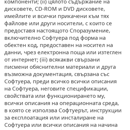
компоненти; (ii) цялото съдържание на
дисковете, CD-ROM и DVD дисковете,
имейлите и всички прикачени към тях
файлове или други носители, с които се
предоставя настоящото Споразумение,
включително Софтуера под форма на
обектен код, предоставен на носител на
данни, чрез електронна поща или изтеглен
от интернет; (iii) всякакви свързани
писмени обяснителни материали и друга
възможна документация, свързана със
Софтуера, преди всичко всички описания
на Софтуера, неговите спецификации,
свойствата или функционирането му,
всички описания на операционната среда,
в която се използва Софтуерът, инструкции
за експлоатация или инсталиране на
Софтуера или всички описания на начина