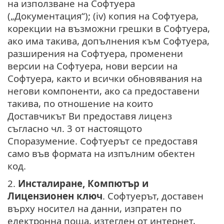
на използване на Софтуера
(„Документация“); (iv) копия на Софтуера,
корекции на възможни грешки в Софтуера,
ако има такива, допълнения към Софтуера,
разширения на Софтуера, променени
версии на Софтуера, нови версии на
Софтуера, както и всички обновявания на
негови компоненти, ако са предоставени
такива, по отношение на които
Доставчикът Ви предоставя лиценз
съгласно чл. 3 от настоящото
Споразумение. Софтуерът се предоставя
само във формата на изпълним обектен
код.
2.
Инсталиране, Компютър и
Лицензионен ключ
. Софтуерът, доставен
върху носител на данни, изпратен по
електронна поща, изтеглен от интернет,