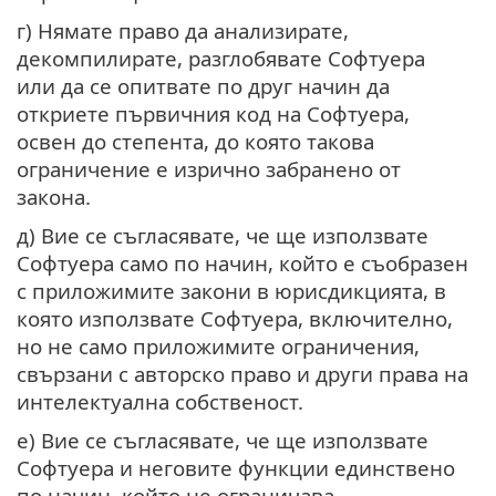
г) Нямате право да анализирате,
декомпилирате, разглобявате Софтуера
или да се опитвате по друг начин да
откриете първичния код на Софтуера,
освен до степента, до която такова
ограничение е изрично забранено от
закона.
д) Вие се съгласявате, че ще използвате
Софтуера само по начин, който е съобразен
с приложимите закони в юрисдикцията, в
която използвате Софтуера, включително,
но не само приложимите ограничения,
свързани с авторско право и други права на
интелектуална собственост.
е) Вие се съгласявате, че ще използвате
Софтуера и неговите функции единствено
по начин, който не ограничава