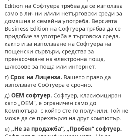
Edition на Софтуера трябва да се използва
само в лични и/или нетърговски среди за
домашна и семейна употреба. Версията
Business Edition на Софтуера трябва да се
придобие за употреба в търговска среда,
както и за използване на Софтуера на
пощенски сървъри, средства за
пренасочване на електронна поща,
шлюзове за поща или интернет.
г)
Срок на Лиценза.
Вашето право да
използвате Софтуера е срочно.
д)
OEM софтуер.
Софтуер, класифициран
като „OEM“, е ограничен само до
Компютъра, с който сте го получили. Той не
може да се прехвърля на друг компютър.
е)
„Не за продажба“, „Пробен“ софтуер.