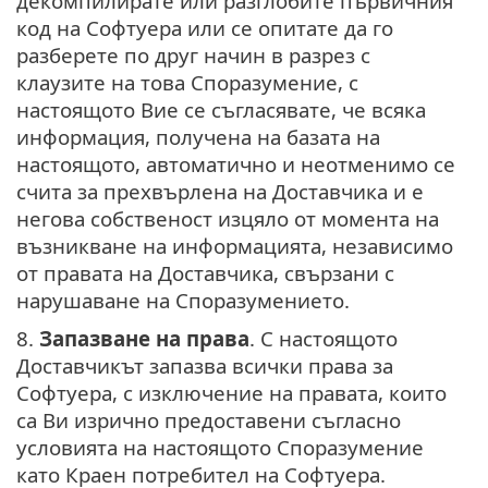
декомпилирате или разглобите първичния
код на Софтуера или се опитате да го
разберете по друг начин в разрез с
клаузите на това Споразумение, с
настоящото Вие се съгласявате, че всяка
информация, получена на базата на
настоящото, автоматично и неотменимо се
счита за прехвърлена на Доставчика и е
негова собственост изцяло от момента на
възникване на информацията, независимо
от правата на Доставчика, свързани с
нарушаване на Споразумението.
8.
Запазване на права
. С настоящото
Доставчикът запазва всички права за
Софтуера, с изключение на правата, които
са Ви изрично предоставени съгласно
условията на настоящото Споразумение
като Краен потребител на Софтуера.