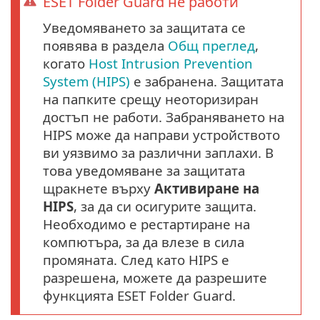
ESET Folder Guard не работи
Уведомяването за защитата се
появява в раздела
Общ преглед
,
когато
Host Intrusion Prevention
System (HIPS)
е забранена. Защитата
на папките срещу неоторизиран
достъп не работи. Забраняването на
HIPS може да направи устройството
ви уязвимо за различни заплахи. В
това уведомяване за защитата
щракнете върху
Активиране на
HIPS
, за да си осигурите защита.
Необходимо е рестартиране на
компютъра, за да влезе в сила
промяната. След като HIPS е
разрешена, можете да разрешите
функцията ESET Folder Guard.