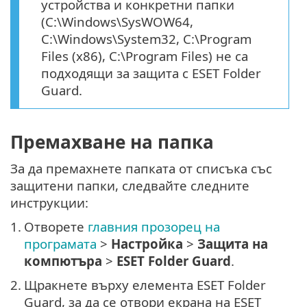
устройства и конкретни папки
(C:\Windows\SysWOW64,
C:\Windows\System32, C:\Program
Files (x86), C:\Program Files) не са
подходящи за защита с ESET Folder
Guard.
Премахване на папка
За да премахнете папката от списъка със
защитени папки, следвайте следните
инструкции:
1.
Отворете
главния прозорец на
програмата
>
Настройка
>
Защита на
компютъра
>
ESET Folder Guard
.
2.
Щракнете върху елемента ESET Folder
Guard, за да се отвори екрана на ESET