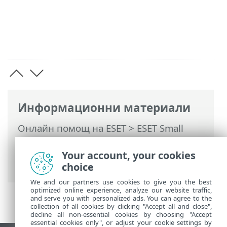
Информационни материали
Онлайн помощ на ESET
>
ESET Small
Business Security
>
Работа с ESET Small
Business Security
>
Настройка
>
Защита
Your account, your cookies
на компютъра
> ESET Folder Guard
choice
We and our partners use cookies to give you the best
optimized online experience, analyze our website traffic,
and serve you with personalized ads. You can agree to the
collection of all cookies by clicking "Accept all and close",
decline all non-essential cookies by choosing "Accept
essential cookies only", or adjust your cookie settings by