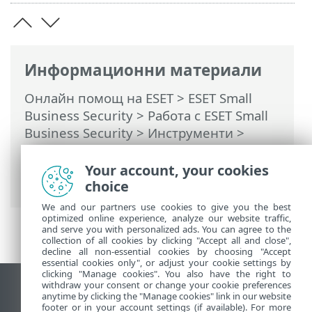
Информационни материали
Онлайн помощ на ESET
>
ESET Small
Business Security
>
Работа с ESET Small
Business Security
>
Инструменти
>
Планировчик
> Диалогови прозорци –
Разписание > Подробности за задачата
Your account, your cookies
– Изпълнение на приложение
choice
We and our partners use cookies to give you the best
optimized online experience, analyze our website traffic,
and serve you with personalized ads. You can agree to the
collection of all cookies by clicking "Accept all and close",
decline all non-essential cookies by choosing "Accept
essential cookies only", or adjust your cookie settings by
clicking "Manage cookies". You also have the right to
withdraw your consent or change your cookie preferences
Преглед на настолна версия на сайт
anytime by clicking the "Manage cookies" link in our website
footer or in your account settings (if available). For more
End of Life