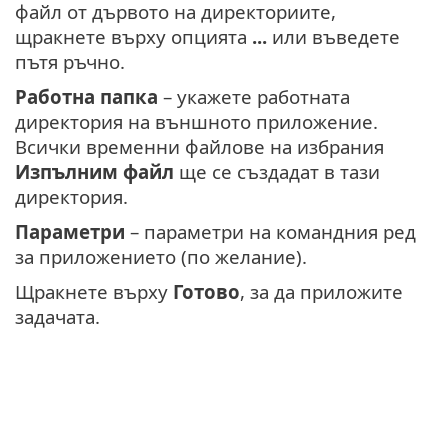
файл от дървото на директориите,
щракнете върху опцията
...
или въведете
пътя ръчно.
Работна папка
– укажете работната
директория на външното приложение.
Всички временни файлове на избрания
Изпълним файл
ще се създадат в тази
директория.
Параметри
– параметри на командния ред
за приложението (по желание).
Щракнете върху
Готово
, за да приложите
задачата.