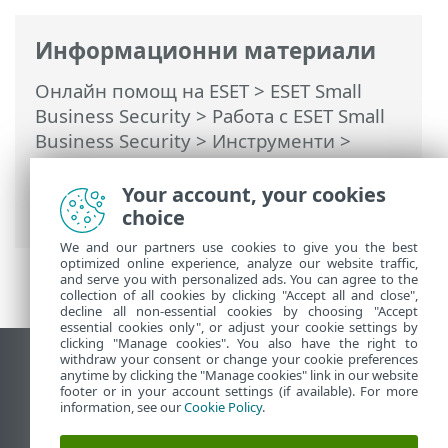
Информационни материали
Онлайн помощ на ESET
>
ESET Small
Business Security
>
Работа с ESET Small
Business Security
>
Инструменти
>
Планировчик
> Диалогови прозорци –
Разписание > Подробности за задачата
Your account, your cookies
– Обновяване
choice
We and our partners use cookies to give you the best
optimized online experience, analyze our website traffic,
and serve you with personalized ads. You can agree to the
collection of all cookies by clicking "Accept all and close",
decline all non-essential cookies by choosing "Accept
essential cookies only", or adjust your cookie settings by
clicking "Manage cookies". You also have the right to
withdraw your consent or change your cookie preferences
Преглед на настолна версия на сайт
anytime by clicking the "Manage cookies" link in our website
footer or in your account settings (if available). For more
End of Life
information, see our
Cookie Policy
.
База със знания на ESET
Форум на ESET