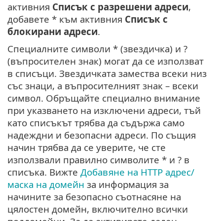
активния
Списък с разрешени адреси
,
добавете * към активния
Списък с
блокирани адреси
.
Специалните символи * (звездичка) и ?
(въпросителен знак) могат да се използват
в списъци. Звездичката замества всеки низ
със знаци, а въпросителният знак – всеки
символ. Обръщайте специално внимание
при указването на изключени адреси, тъй
като списъкът трябва да съдържа само
надеждни и безопасни адреси. По същия
начин трябва да се уверите, че сте
използвали правилно символите * и ? в
списъка. Вижте
Добавяне на HTTP адрес/
маска на домейн
за информация за
начините за безопасно съотнасяне на
цялостен домейн, включително всички