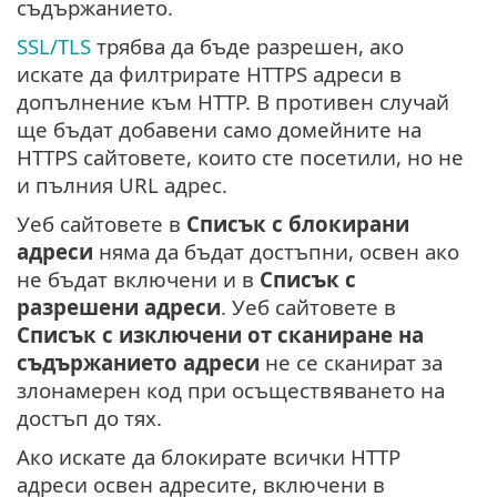
съдържанието.
SSL/TLS
трябва да бъде разрешен, ако
искате да филтрирате HTTPS адреси в
допълнение към HTTP. В противен случай
ще бъдат добавени само домейните на
HTTPS сайтовете, които сте посетили, но не
и пълния URL адрес.
Уеб сайтовете в
Списък с блокирани
адреси
няма да бъдат достъпни, освен ако
не бъдат включени и в
Списък с
разрешени адреси
. Уеб сайтовете в
Списък с изключени от сканиране на
съдържанието адреси
не се сканират за
злонамерен код при осъществяването на
достъп до тях.
Ако искате да блокирате всички HTTP
адреси освен адресите, включени в