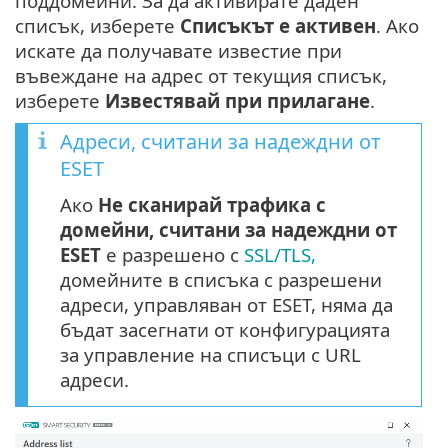
поддомейни. За да активирате даден
списък, изберете
Списъкът е активен
. Ако
искате да получавате известие при
въвеждане на адрес от текущия списък,
изберете
Известявай при прилагане
.
Адреси, считани за надеждни от
ESET
Ако
Не сканирай трафика с
домейни, считани за надеждни от
ESET
е разрешено с
SSL/TLS,
домейните в списъка с разрешени
адреси, управляван от ESET, няма да
бъдат засегнати от конфигурацията
за управление на списъци с URL
адреси.