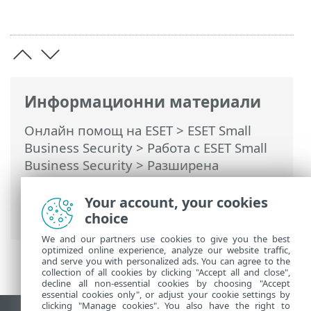
Информационни материали
Онлайн помощ на ESET
>
ESET Small
Business Security
>
Работа с ESET Small
Business Security
>
Разширена
настройка
>
Защити
>
Защита на уеб
достъпа
> Управление на списък с URL
Your account, your cookies
адреси
choice
We and our partners use cookies to give you the best
optimized online experience, analyze our website traffic,
and serve you with personalized ads. You can agree to the
collection of all cookies by clicking "Accept all and close",
decline all non-essential cookies by choosing "Accept
essential cookies only", or adjust your cookie settings by
clicking "Manage cookies". You also have the right to