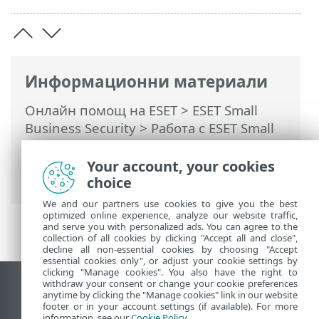
Информационни материали
Онлайн помощ на ESET
>
ESET Small
Business Security
>
Работа с ESET Small
Business Security
>
Разширена
настройка
>
Защити
> Защита на уеб
Your account, your cookies
достъпа
choice
We and our partners use cookies to give you the best
optimized online experience, analyze our website traffic,
and serve you with personalized ads. You can agree to the
collection of all cookies by clicking "Accept all and close",
decline all non-essential cookies by choosing "Accept
essential cookies only", or adjust your cookie settings by
clicking "Manage cookies". You also have the right to
withdraw your consent or change your cookie preferences
Преглед на настолна версия на сайт
anytime by clicking the "Manage cookies" link in our website
footer or in your account settings (if available). For more
End of Life
information, see our
Cookie Policy
.