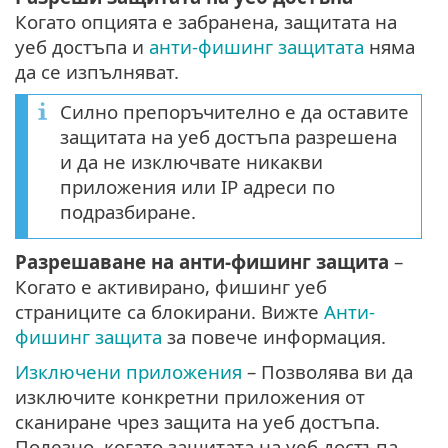
Когато опцията е забранена, защитата на
уеб достъпа и
анти-фишинг защитата
няма
да се изпълняват.
Силно препоръчително е да оставите
защитата на уеб достъпа разрешена
и да не изключвате никакви
приложения или IP адреси по
подразбиране.
Разрешаване на анти-фишинг защита
–
Когато е активирано, фишинг уеб
страниците са блокирани. Вижте
Анти-
фишинг защита
за повече информация.
Изключени приложения
– Позволява ви да
изключите конкретни приложения от
сканиране чрез защита на уеб достъпа.
Полезно, когато защитата на уеб достъпа