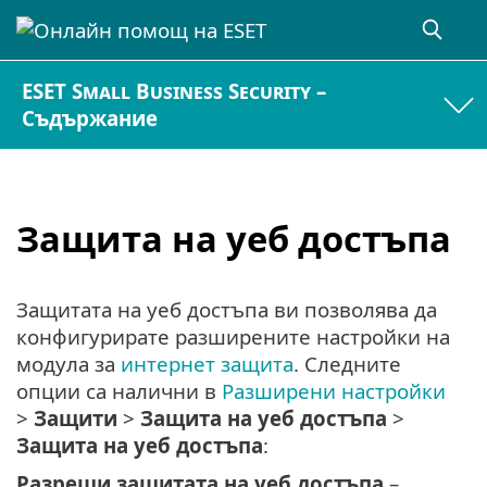
ESET Small Business Security –
Съдържание
Защита на уеб достъпа
Защитата на уеб достъпа ви позволява да
конфигурирате разширените настройки на
модула за
интернет защита
. Следните
опции са налични в
Разширени настройки
>
Защити
>
Защита на уеб достъпа
>
Защита на уеб достъпа
:
Разреши защитата на уеб достъпа
–