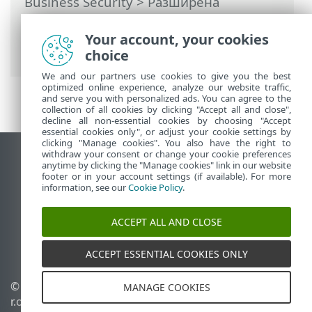
Business Security
>
Разширена
настройка
>
Защити
>
Защита на уеб
достъпа
> Сканиране на HTTP(S)
Your account, your cookies
трафика
choice
We and our partners use cookies to give you the best
optimized online experience, analyze our website traffic,
and serve you with personalized ads. You can agree to the
collection of all cookies by clicking "Accept all and close",
decline all non-essential cookies by choosing "Accept
essential cookies only", or adjust your cookie settings by
clicking "Manage cookies". You also have the right to
withdraw your consent or change your cookie preferences
Преглед на настолна версия на сайт
anytime by clicking the "Manage cookies" link in our website
footer or in your account settings (if available). For more
End of Life
information, see our
Cookie Policy
.
База със знания на ESET
Форум на ESET
ACCEPT ALL AND CLOSE
ESET Status Portal
Регионална поддръжка
ACCEPT ESSENTIAL COOKIES ONLY
© 1992 - 2026 ESET, spol. s
Управление на
MANAGE COOKIES
r.o. – всички права
бисквитките