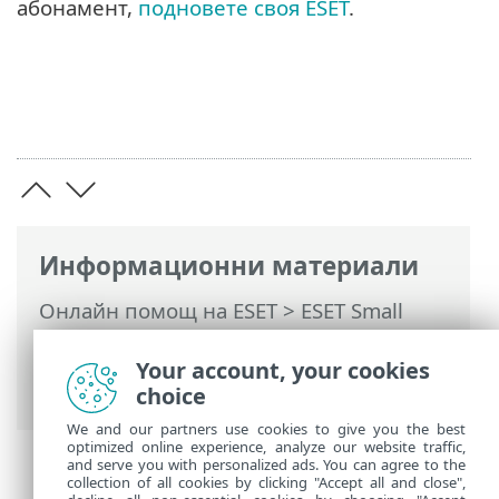
абонамент,
подновете своя ESET
.
Информационни материали
Онлайн помощ на ESET
>
ESET Small
Business Security
>
Активиране на
продукта
> Безплатен ключ за
Your account, your cookies
активиране на ESET
choice
We and our partners use cookies to give you the best
optimized online experience, analyze our website traffic,
and serve you with personalized ads. You can agree to the
collection of all cookies by clicking "Accept all and close",