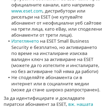
официалните канали, като например
www.eset.com
, дистрибутори или
риселъри на ESET (не купувайте
абонамент от неофициални уеб сайтове
на трети лица, като eBay, или споделени
абонаменти от трети лица).
Изтеглянето
на ESET Small Business
•
Security е безплатно, но активирането
по време на инсталиране изисква
валиден ключ за активиране на ESET
(можете да го изтеглите и инсталирате,
но без активиране той няма да работи)
Не споделяйте абонамента си в
•
интернет или в социалните медии
(може да стане широко разпространен).
За да идентифицирате и докладвате
пиратски абонамент за ESET,
вж. нашата