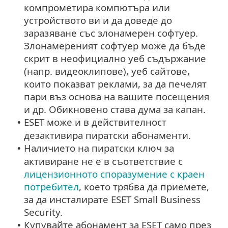
компрометира компютъра или
устройството ви и да доведе до
заразяване със злонамерен софтуер.
Злонамереният софтуер може да бъде
скрит в неофициално уеб съдържание
(напр. видеоклипове), уеб сайтове,
които показват реклами, за да печелят
пари въз основа на вашите посещения
и др. Обикновено става дума за капан.
ESET може и в действителност
•
дезактивира пиратски абонаменти.
Наличието на пиратски ключ за
•
активиране не е в съответствие с
лицензионното споразумение с краен
потребител
, което трябва да приемете,
за да инсталирате ESET Small Business
Security.
Купувайте абонамент за ESET само през
•