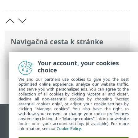
Navigačná cesta k stránke
ESET Online pomocník
>
ESET Secure
Authentication On-Prem
>
Ochrana
Your account, your cookies
webových aplikácií
choice
We and our partners use cookies to give you the best
optimized online experience, analyze our website traffic,
and serve you with personalized ads. You can agree to the
collection of all cookies by clicking "Accept all and close",
decline all non-essential cookies by choosing "Accept
essential cookies only", or adjust your cookie settings by
clicking "Manage cookies". You also have the right to
withdraw your consent or change your cookie preferences
Zobraziť stránku ako na počítači
anytime by clicking the "Manage cookies" link in our website
footer or in your account settings (if available). For more
End of Life
information, see our
Cookie Policy
.
Databáza znalostí ESET