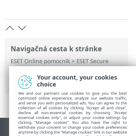
Navigačná cesta k stránke
ESET Online pomocník
>
ESET Secure
Authentication On-Prem
>
Ochrana
vzdialenej pracovnej plochy
> Remote
Your account, your cookies
Desktop Gateway a ESA RADIUS
choice
We and our partners use cookies to give you the best
optimized online experience, analyze our website traffic,
and serve you with personalized ads. You can agree to the
collection of all cookies by clicking "Accept all and close",
decline all non-essential cookies by choosing "Accept
essential cookies only", or adjust your cookie settings by
clicking "Manage cookies". You also have the right to
withdraw your consent or change your cookie preferences
Zobraziť stránku ako na počítači
anytime by clicking the "Manage cookies" link in our website