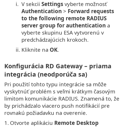
i.
V sekcii
Settings
vyberte možnosť
Authentication
>
Forward requests
to the following remote RADIUS
server group for authentication
a
vyberte skupinu ESA vytvorenú v
predchádzajúcich krokoch.
ii.
Kliknite na
OK
.
Konfigurácia RD Gateway – priama
integrácia (neodporúča sa)
Pri použití tohto typu integrácie sa môže
vyskytnúť problém s veľmi krátkym časovým
limitom komunikácie RADIUS. Znamená to, že
by prichádzalo viacero push notifikácií pre
rovnakú požiadavku na overenie.
1.
Otvorte aplikáciu
Remote Desktop