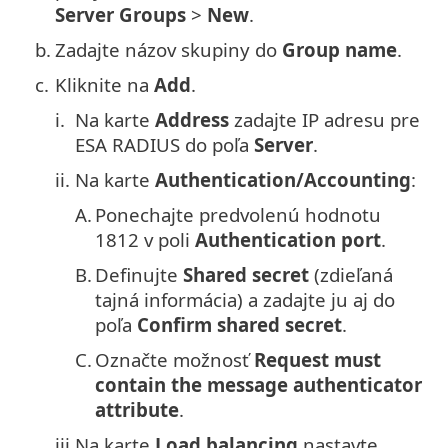
Server Groups
>
New
.
b.
Zadajte názov skupiny do
Group name
.
c.
Kliknite na
Add
.
i.
Na karte
Address
zadajte IP adresu pre
ESA RADIUS do poľa
Server
.
ii.
Na karte
Authentication/Accounting
:
A.
Ponechajte predvolenú hodnotu
1812 v poli
Authentication port
.
B.
Definujte
Shared secret
(zdieľaná
tajná informácia) a zadajte ju aj do
poľa
Confirm shared secret
.
C.
Označte možnosť
Request must
contain the message authenticator
attribute
.
iii.
Na karte
Load balancing
nastavte