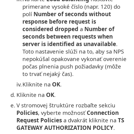
primerane vysoké číslo (napr. 120) do
polí
Number of seconds without
response before request is
considered dropped
a
Number of
seconds between requests when
server is identified as unavailable
.
Toto nastavenie slúži na to, aby sa NPS
nepokúšal opakovane vykonať overenie
počas plnenia push požiadavky (môže
to trvať nejaký čas).
iv.
Kliknite na
OK
.
d.
Kliknite na
OK
.
e.
V stromovej štruktúre rozbaľte sekciu
Policies
, vyberte možnosť
Connection
Request Policies
a dvakrát kliknite na
TS
GATEWAY AUTHORIZATION POLICY
.