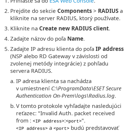
1.
Prihláste sa do
ESA Web Console
.
2.
Prejdite do sekcie
Components
>
RADIUS
a
kliknite na server RADIUS, ktorý používate.
3.
Kliknite na
Create new RADIUS client
.
4.
Zadajte názov do poľa
Name
.
5.
Zadajte IP adresu klienta do poľa
IP address
(NSP alebo RD Gateway v závislosti od
zvolenej metódy integrácie) z pohľadu
servera RADIUS.
a.
IP adresa klienta sa nachádza
v umiestnení
C:\ProgramData\ESET Secure
Authentication On-Prem\logs\Radius.log
.
b.
V tomto protokole vyhľadajte nasledujúci
reťazec: "Invalid Auth. packet received
from :
:
".
<IP address>
<port>
a
budú predstavovať
<IP address>
<port>