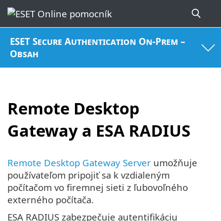
ESET Secure Authentication On-Prem –
Obsah
Remote Desktop
Gateway a ESA RADIUS
Remote Desktop Gateway Server
umožňuje
používateľom pripojiť sa k vzdialeným
počítačom vo firemnej sieti z ľubovoľného
externého počítača.
ESA RADIUS zabezpečuje autentifikáciu