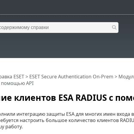
равка ESET
>
ESET Secure Authentication On-Prem
>
Модул
с помощью API
ие клиентов ESA RADIUS с по
олнили интеграцию защиты ESA для многих имен входа 
ребуется настроить большое количество клиентов RADIU
у работу.