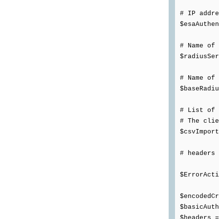
# IP addre
$esaAuthen
# Name of 
$radiusSer
# Name of 
$baseRadiu
# List of 
# The clie
$csvImport
# headers 
$ErrorActi
$encodedCr
$basicAuth
$headers =