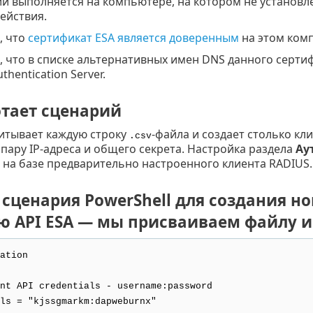
й выполняется на компьютере, на котором не установлен
ействия.
, что
сертификат ESA является доверенным
на этом ком
, что в списке альтернативных имен DNS данного серт
thentication Server.
отает сценарий
итывает каждую строку
-файла и создает столько кл
.csv
пару IP-адреса и общего секрета. Настройка раздела
Ау
 на базе предварительно настроенного клиента RADIUS.
сценария PowerShell для создания но
API ESA — мы присваиваем файлу имя 
ation
nt API credentials - username:password
ls = "kjssgmarkm:dapweburnx"