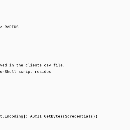
> RADIUS
ved in the clients.csv file.
erShell script resides
t.Encoding]::ASCII.GetBytes($credentials))