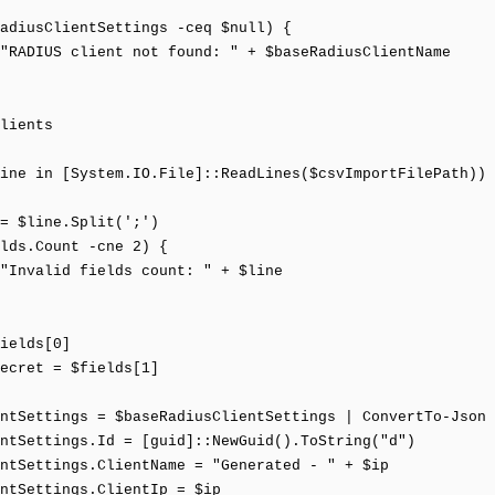
adiusClientSettings -ceq $null) {
DIUS client not found: " + $baseRadiusClientName
lients
ine in [System.IO.File]::ReadLines($csvImportFilePath))
 $line.Split(';')
ds.Count -cne 2) {
valid fields count: " + $line
ields[0]
cret = $fields[1]
tSettings = $baseRadiusClientSettings | ConvertTo-Json 
tSettings.Id = [guid]::NewGuid().ToString("d")
tSettings.ClientName = "Generated - " + $ip
tSettings.ClientIp = $ip