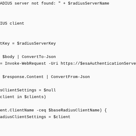
DIUS server not found: " + $radiusServerName
IUS client
Key = $radiusServerKey
 $body | ConvertTo-Json
= Invoke-WebRequest -Uri https://$esaAuthenticationServe
 $response.Content | ConvertFrom-Json
sClientSettings = $null
client in $clients)
nt.ClientName -ceq $baseRadiusClientName) {
usClientSettings = $client