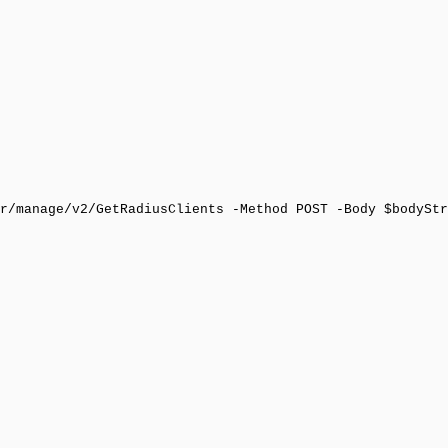
r/manage/v2/GetRadiusClients -Method POST -Body $bodyStr