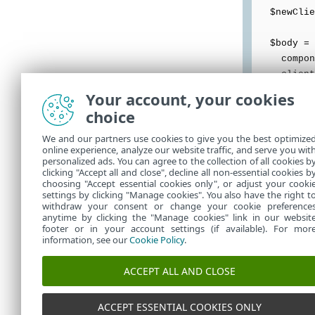
$newClien
$body = 
componen
client =
}
Your account, your cookies
$bodyStr 
choice
$response
}
We and our partners use cookies to give you the best optimize
online experience, analyze our website traffic, and serve you wit
personalized ads. You can agree to the collection of all cookies b
echo "succ
clicking "Accept all and close", decline all non-essential cookies b
choosing "Accept essential cookies only", or adjust your cooki
settings by clicking "Manage cookies". You also have the right t
withdraw your consent or change your cookie preference
anytime by clicking the "Manage cookies" link in our websit
footer or in your account settings (if available). For mor
information, see our
Cookie Policy
.
ACCEPT ALL AND CLOSE
ACCEPT ESSENTIAL COOKIES ONLY