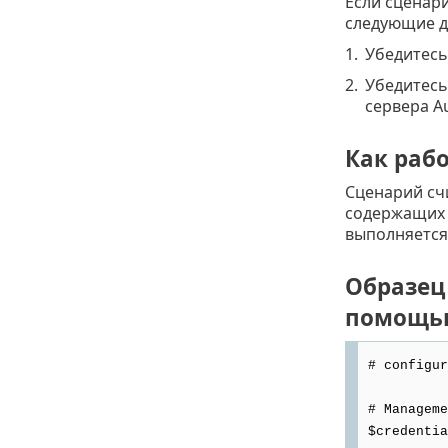
Если сценари
следующие д
1.
Убедитесь
2.
Убедитесь
сервера Au
Как раб
Сценарий сч
содержащих 
выполняется
Образец 
помощью 
# configur
# Manageme
$credentia