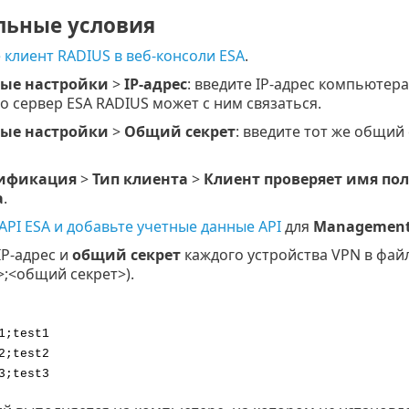
льные условия
 клиент RADIUS в веб-консоли ESA
.
ые настройки
>
IP-адрес
: введите IP-адрес компьюте
о сервер ESA RADIUS может с ним связаться.
ые настройки
>
Общий секрет
: введите тот же общий
ификация
>
Тип клиента
>
Клиент проверяет имя пол
а
.
API ESA и добавьте учетные данные API
для
Management
IP-адрес и
общий секрет
каждого устройства VPN в фай
>;<общий секрет>).
1;test1
2;test2
3;test3