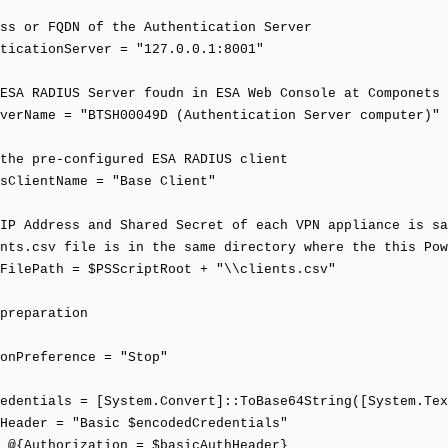
ss or FQDN of the Authentication Server
ticationServer = "127.0.0.1:8001"
ESA RADIUS Server foudn in ESA Web Console at Componets 
verName = "BTSH00049D (Authentication Server computer)"
the pre-configured ESA RADIUS client
sClientName = "Base Client"
IP Address and Shared Secret of each VPN appliance is sa
nts.csv file is in the same directory where the this Pow
FilePath = $PSScriptRoot + "\\clients.csv"
preparation
onPreference = "Stop"
edentials = [System.Convert]::ToBase64String([System.Tex
Header = "Basic $encodedCredentials"
 @{Authorization = $basicAuthHeader}