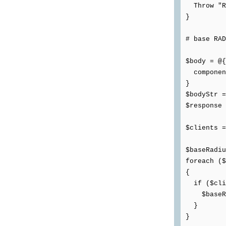
Throw "RA
}
# base RAD
$body = @{
component
}
$bodyStr =
$response 
$clients =
$baseRadiu
foreach ($
{
if ($clie
$baseRadi
}
}