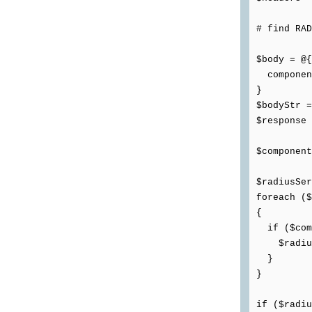
# find RAD
$body = @{
component
}
$bodyStr =
$response 
$component
$radiusSer
foreach ($
{
if ($comp
$radiusSe
}
}
if ($radiu