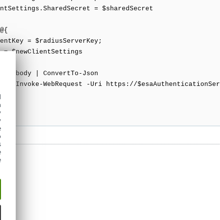
tSettings.SharedSecret = $sharedSecret
@{
tKey = $radiusServerKey;
 $newClientSettings
= $body | ConvertTo-Json
 = Invoke-WebRequest -Uri https://$esaAuthenticationServ
d
h
y
ess"
y
e
o
s
e
e