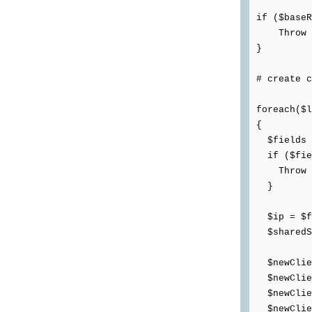
if ($baseR
Throw "RA
}
# create c
foreach($l
{
$fields =
if ($fiel
Throw "In
}
$ip = $f
$sharedSe
$newClien
$newClien
$newClien
$newClien