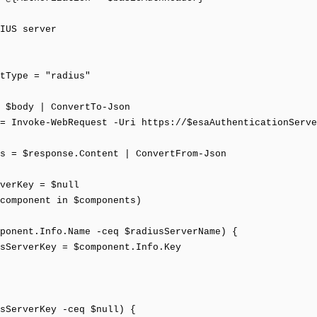
IUS server
Type = "radius"
 $body | ConvertTo-Json
= Invoke-WebRequest -Uri https://$esaAuthenticationServe
s = $response.Content | ConvertFrom-Json
verKey = $null
component in $components)
onent.Info.Name -ceq $radiusServerName) {
rverKey = $component.Info.Key
sServerKey -ceq $null) {