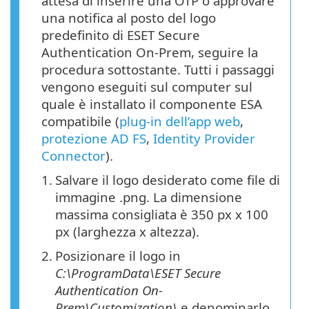
attesa di inserire una OTP o approvare
una notifica al posto del logo
predefinito di ESET Secure
Authentication On-Prem, seguire la
procedura sottostante. Tutti i passaggi
vengono eseguiti sul computer sul
quale è installato il componente ESA
compatibile (
plug-in dell’app web
,
protezione AD FS
,
Identity Provider
Connector
).
1.
Salvare il logo desiderato come file di
immagine .png. La dimensione
massima consigliata è 350 px x 100
px (larghezza x altezza).
2.
Posizionare il logo in
C:\ProgramData\ESET Secure
Authentication On-
Prem\Customization\
e denominarlo