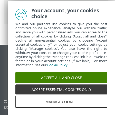
Authentication On-Prem
>
Installation
>
Installer le serveur d’authentification
>
Your account, your cookies
Paramètres de proxy personnalisés
choice
We and our partners use cookies to give you the best
optimized online experience, analyze our website traffic,
and serve you with personalized ads. You can agree to the
collection of all cookies by clicking "Accept all and close",
decline all non-essential cookies by choosing "Accept
essential cookies only", or adjust your cookie settings by
clicking "Manage cookies". You also have the right to
withdraw your consent or change your cookie preferences
Afficher le site des postes de travail
anytime by clicking the "Manage cookies" link in our website
footer or in your account settings (if available). For more
End of Life
information, see our
Cookie Policy
.
Base de connaissances ESET
Forum ESET
ACCEPT ALL AND CLOSE
ESET Status Portal
Support régional
ACCEPT ESSENTIAL COOKIES ONLY
© 1992 - 2026 ESET, spol. s
Gérer les cookies
MANAGE COOKIES
r.o. - Tous droits réservés.
Politique relative aux
cookies