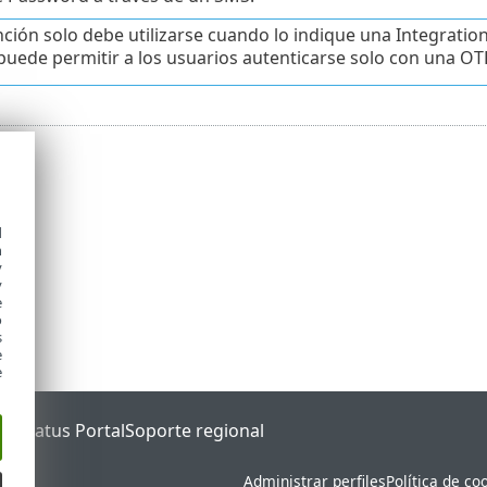
nción solo debe utilizarse cuando lo indique una Integrati
puede permitir a los usuarios autenticarse solo con una OTP
d
h
y
y
e
o
s
e
e
ET Status Portal
Soporte regional
Administrar perfiles
Política de co