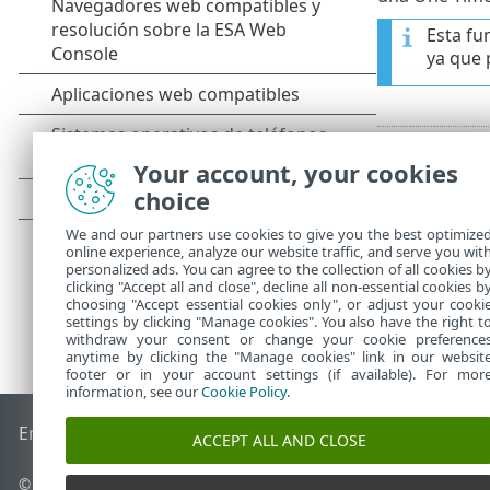
Esta fu
ya que 
Your account, your cookies
choice
We and our partners use cookies to give you the best optimize
online experience, analyze our website traffic, and serve you wit
personalized ads. You can agree to the collection of all cookies b
clicking "Accept all and close", decline all non-essential cookies b
choosing "Accept essential cookies only", or adjust your cooki
settings by clicking "Manage cookies". You also have the right t
withdraw your consent or change your cookie preference
anytime by clicking the "Manage cookies" link in our websit
footer or in your account settings (if available). For mor
information, see our
Cookie Policy
.
End of Life
Base de conocimiento de ESET
Foro de ESET
ES
ACCEPT ALL AND CLOSE
© 1992 - 2026 ESET, spol. s r.o. - Todos los derechos reservados.