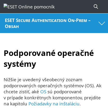
ESET Secure Authentication On-Prem –
Obsah
Podporované operačné
systémy
Nižšie je uvedený všeobecný zoznam
podporovaných operačných systémov (OS). Ak
chcete zistiť, aké
OS
sú podporované
v prípade konkrétnych komponentov, prejdite
na kapitolu
Požiadavky na inštaláciu
.