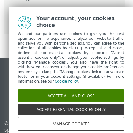
ESET Online pomocník
>
ESET Secure
Authentication On-Prem
>
Požiadavky
>
Your account, your cookies
Podporované operačné systémy
choice
We and our partners use cookies to give you the best
optimized online experience, analyze our website traffic,
and serve you with personalized ads. You can agree to the
collection of all cookies by clicking "Accept all and close",
decline all non-essential cookies by choosing "Accept
essential cookies only", or adjust your cookie settings by
clicking "Manage cookies". You also have the right to
withdraw your consent or change your cookie preferences
Zobraziť stránku ako na počítači
anytime by clicking the "Manage cookies" link in our website
footer or in your account settings (if available). For more
End of Life
information, see our
Cookie Policy
.
Databáza znalostí ESET
ESET Fórum
ACCEPT ALL AND CLOSE
ESET Status Portal
Technická podpora
ACCEPT ESSENTIAL COOKIES ONLY
© 1992 - 2026 ESET,
Spravovať súbory cookie
MANAGE COOKIES
spol. s r. o. Všetky práva
Zásady používania súborov