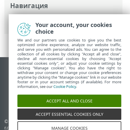
Навигация
Интернет-справка ESET
>
ESET Secure
Authentication On-Prem
Your account, your cookies
>
Обзор
choice
We and our partners use cookies to give you the best
optimized online experience, analyze our website traffic,
and serve you with personalized ads. You can agree to the
collection of all cookies by clicking "Accept all and close",
decline all non-essential cookies by choosing "Accept
essential cookies only", or adjust your cookie settings by
clicking "Manage cookies". You also have the right to
Использовать сайт для ПК
withdraw your consent or change your cookie preferences
End of Life
anytime by clicking the "Manage cookies" link in our website
footer or in your account settings (if available). For more
База знаний ESET
information, see our
Cookie Policy
.
Форум ESET
ESET Status Portal
ACCEPT ALL AND CLOSE
Региональная поддержка
ACCEPT ESSENTIAL COOKIES ONLY
© 1992 - 2026 ESET, spol. s
Управлять файлами
r.o. - Все права защищены.
cookie
MANAGE COOKIES