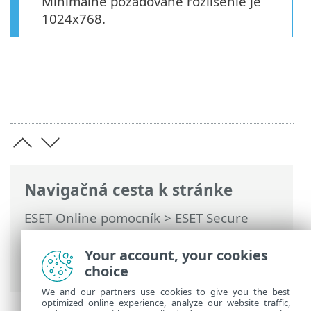
Minimálne požadované rozlíšenie je
1024x768.
Navigačná cesta k stránke
ESET Online pomocník
>
ESET Secure
Authentication On-Prem
>
Požiadavky
>
Podporované webové prehliadače a
Your account, your cookies
rozlíšenie ESA Web Console
choice
We and our partners use cookies to give you the best
optimized online experience, analyze our website traffic,