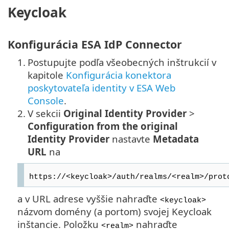
Keycloak
Konfigurácia ESA IdP Connector
1.
Postupujte podľa všeobecných inštrukcií v
kapitole
Konfigurácia konektora
poskytovateľa identity v ESA Web
Console
.
2.
V sekcii
Original Identity Provider
>
Configuration from the original
Identity Provider
nastavte
Metadata
URL
na
https://<keycloak>/auth/realms/<realm>/prot
a v URL adrese vyššie nahraďte
<keycloak>
názvom domény (a portom) svojej Keycloak
inštancie. Položku
nahraďte
<realm>