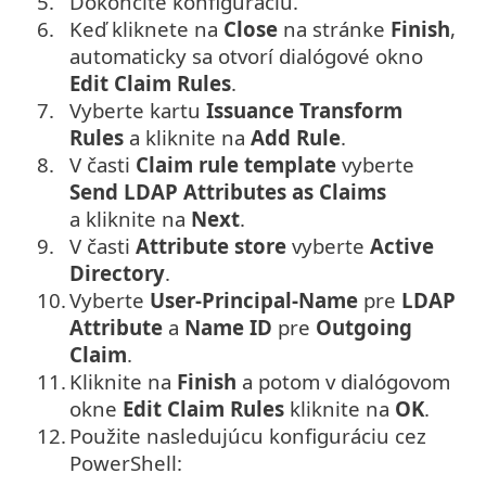
5.
Dokončite konfiguráciu.
6.
Keď kliknete na
Close
na stránke
Finish
,
automaticky sa otvorí dialógové okno
Edit Claim Rules
.
7.
Vyberte kartu
Issuance Transform
Rules
a kliknite na
Add Rule
.
8.
V časti
Claim rule template
vyberte
Send LDAP Attributes as Claims
a kliknite na
Next
.
9.
V časti
Attribute store
vyberte
Active
Directory
.
10.
Vyberte
User-Principal-Name
pre
LDAP
Attribute
a
Name ID
pre
Outgoing
Claim
.
11.
Kliknite na
Finish
a potom v dialógovom
okne
Edit Claim Rules
kliknite na
OK
.
12.
Použite nasledujúcu konfiguráciu cez
PowerShell: