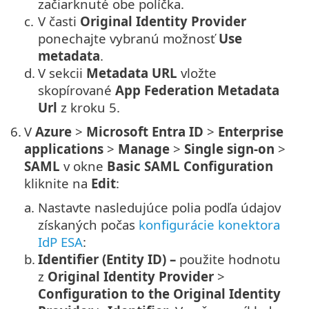
začiarknuté obe políčka.
c.
V časti
Original Identity Provider
ponechajte vybranú možnosť
Use
metadata
.
d.
V sekcii
Metadata URL
vložte
skopírované
App Federation Metadata
Url
z kroku 5.
6.
V
Azure
>
Microsoft Entra ID
>
Enterprise
applications
>
Manage
>
Single sign-on
>
SAML
v okne
Basic SAML Configuration
kliknite na
Edit
:
a.
Nastavte nasledujúce polia podľa údajov
získaných počas
konfigurácie konektora
IdP ESA
:
b.
Identifier (Entity ID) –
použite hodnotu
z
Original Identity Provider
>
Configuration to the Original Identity