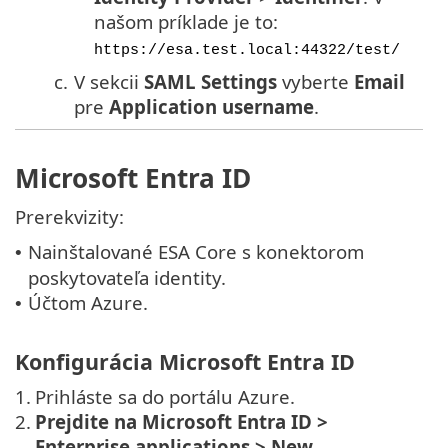
našom príklade je to:
https://esa.test.local:44322/test/
c.
V sekcii
SAML Settings
vyberte
Email
pre
Application username
.
Microsoft Entra ID
Prerekvizity:
Nainštalované ESA Core s konektorom
•
poskytovateľa identity.
Účtom Azure.
•
Konfigurácia Microsoft Entra ID
1.
Prihláste sa do portálu Azure.
2.
Prejdite na Microsoft Entra ID >
Enterprise applications > New