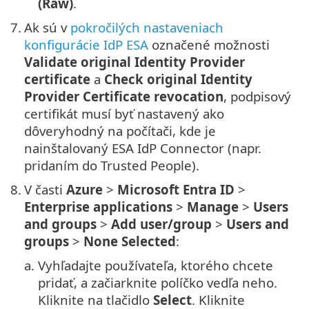
(Raw)
.
7.
Ak sú v
pokročilých nastaveniach
konfigurácie IdP ESA
označené možnosti
Validate original Identity Provider
certificate
a
Check original Identity
Provider Certificate revocation
, podpisový
certifikát musí byť nastavený ako
dôveryhodný na počítači, kde je
nainštalovaný ESA IdP Connector (napr.
pridaním do Trusted People).
8.
V časti
Azure
>
Microsoft Entra ID
>
Enterprise applications
>
Manage
>
Users
and groups
>
Add user/group
>
Users and
groups
>
None Selected
:
a.
Vyhľadajte používateľa, ktorého chcete
pridať, a začiarknite políčko vedľa neho.
Kliknite na tlačidlo
Select
. Kliknite