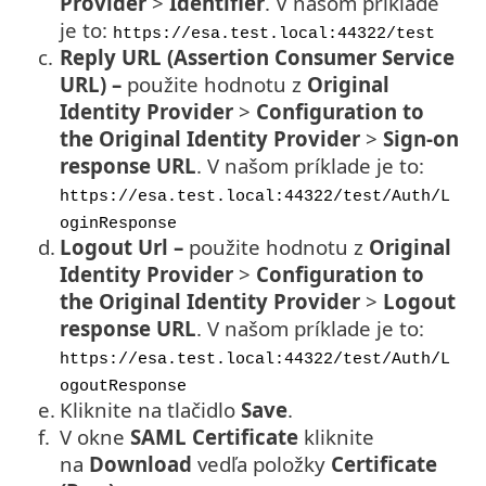
Provider
>
Identifier
. V našom príklade
je to:
https://esa.test.local:44322/test
c.
Reply URL (Assertion Consumer Service
URL) –
použite hodnotu z
Original
Identity Provider
>
Configuration to
the Original Identity Provider
>
Sign-on
response URL
. V našom príklade je to:
https://esa.test.local:44322/test/Auth/L
oginResponse
d.
Logout Url –
použite hodnotu z
Original
Identity Provider
>
Configuration to
the Original Identity Provider
>
Logout
response URL
. V našom príklade je to:
https://esa.test.local:44322/test/Auth/L
ogoutResponse
e.
Kliknite na tlačidlo
Save
.
f.
V okne
SAML Certificate
kliknite
na
Download
vedľa položky
Certificate