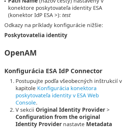
Path Name
(názov cesty) nastavený v
•
konektore poskytovateľa identity ESA
(konektor IdP ESA >):
test
Odkazy na príklady konfigurácie nižšie:
Poskytovatelia identity
OpenAM
Konfigurácia ESA IdP Connector
1.
Postupujte podľa všeobecných inštrukcií v
kapitole
Konfigurácia konektora
poskytovateľa identity v ESA Web
Console
.
2.
V sekcii
Original Identity Provider
>
Configuration from the original
Identity Provider
nastavte
Metadata