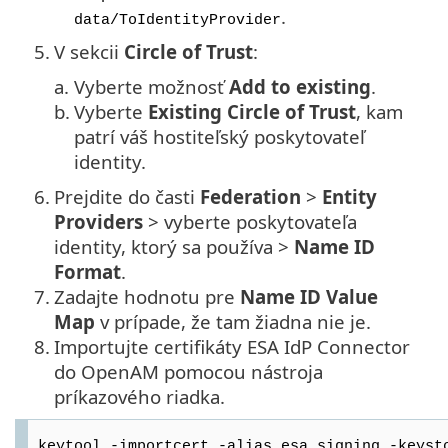
.
data/ToIdentityProvider
5.
V sekcii
Circle of Trust
:
a.
Vyberte možnosť
Add to existing
.
b.
Vyberte
Existing Circle of Trust
, kam
patrí váš hostiteľský poskytovateľ
identity.
6.
Prejdite do časti
Federation
>
Entity
Providers
> vyberte poskytovateľa
identity, ktorý sa používa >
Name ID
Format
.
7.
Zadajte hodnotu pre
Name ID Value
Map
v prípade, že tam žiadna nie je.
8.
Importujte certifikáty ESA IdP Connector
do OpenAM pomocou nástroja
príkazového riadka.
keytool -importcert -alias esa_signing -keyst