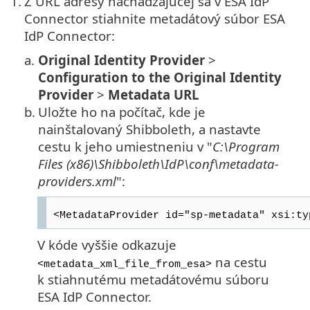
1.
Z URL adresy nachádzajúcej sa v ESA IdP
Connector stiahnite metadátový súbor ESA
IdP Connector:
a.
Original Identity Provider
>
Configuration to the Original Identity
Provider
>
Metadata URL
b.
Uložte ho na počítač, kde je
nainštalovaný Shibboleth, a nastavte
cestu k jeho umiestneniu v "
C:\Program
Files (x86)\Shibboleth\IdP\conf\metadata-
providers.xml
":
<MetadataProvider id="sp-metadata" xsi:ty
V kóde vyššie odkazuje
na cestu
<metadata_xml_file_from_esa>
k stiahnutému metadátovému súboru
ESA IdP Connector.