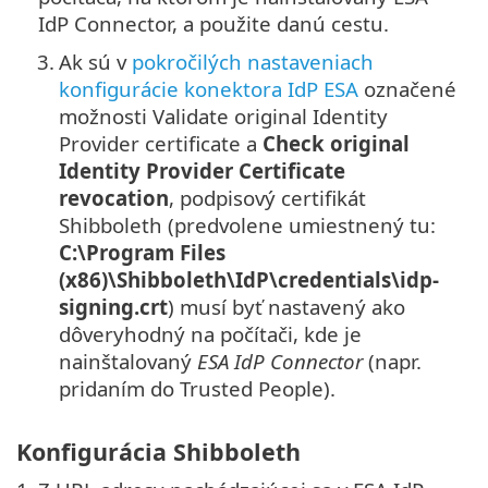
IdP Connector, a použite danú cestu.
3.
Ak sú v
pokročilých nastaveniach
konfigurácie konektora IdP ESA
označené
možnosti Validate original Identity
Provider certificate a
Check original
Identity Provider Certificate
revocation
, podpisový certifikát
Shibboleth (predvolene umiestnený tu:
C:\Program Files
(x86)\Shibboleth\IdP\credentials\idp-
signing.crt
) musí byť nastavený ako
dôveryhodný na počítači, kde je
nainštalovaný
ESA IdP Connector
(napr.
pridaním do Trusted People).
Konfigurácia Shibboleth