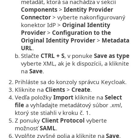
metadát, ktorá sa nachádza v sekcii
Components
>
Identity Provider
Connector
> vyberte nakonfigurovaný
konektor IdP >
Original Identity
Provider
>
Configuration to the
Original Identity Provider
>
Metadata
URL
.
b.
Stlačte
CTRL + S
, v ponuke
Save as type
vyberte XML, ak je k dispozícii, a kliknite
na
Save
.
2.
Prihláste sa do konzoly správcu Keycloak.
3.
Kliknite na
Clients
>
Create
.
4.
Vedľa položky
Import
kliknite na
Select
file
a vyhľadajte metadátový súbor
.xml
,
ktorý ste stiahli v kroku č. 1.
5.
Z ponuky
Client Protocol
vyberte
možnosť
SAML
.
6.
Vyplňte zvyšné polia a kliknite na
Save
.