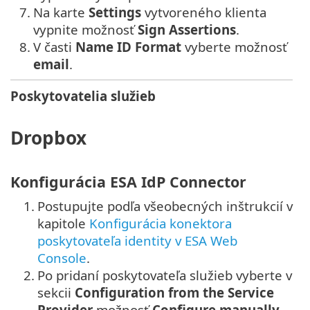
7.
Na karte
Settings
vytvoreného klienta
vypnite možnosť
Sign Assertions
.
8.
V časti
Name ID Format
vyberte možnosť
email
.
Poskytovatelia služieb
Dropbox
Konfigurácia ESA IdP Connector
1.
Postupujte podľa všeobecných inštrukcií v
kapitole
Konfigurácia konektora
poskytovateľa identity v ESA Web
Console
.
2.
Po pridaní poskytovateľa služieb vyberte v
sekcii
Configuration from the Service
Provider
možnosť
Configure manually
.