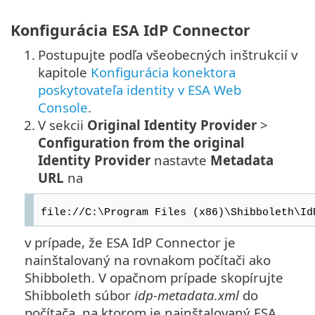
Konfigurácia ESA IdP Connector
1.
Postupujte podľa všeobecných inštrukcií v
kapitole
Konfigurácia konektora
poskytovateľa identity v ESA Web
Console
.
2.
V sekcii
Original Identity Provider
>
Configuration from the original
Identity Provider
nastavte
Metadata
URL
na
file://C:\Program Files (x86)\Shibboleth\Id
v prípade, že ESA IdP Connector je
nainštalovaný na rovnakom počítači ako
Shibboleth. V opačnom prípade skopírujte
Shibboleth súbor
idp-metadata.xml
do
počítača, na ktorom je nainštalovaný ESA