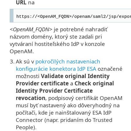
URL
na
https://<OpenAM_FQDN>/openam/saml2/jsp/expo
<OpenAM_FQDN>
je potrebné nahradiť
názvom domény, ktorý ste zadali pri
vytváraní hostiteľského IdP v konzole
OpenAM.
3.
Ak sú v
pokročilých nastaveniach
konfigurácie konektora IdP ESA
označené
možnosti
Validate original Identity
Provider certificate
a
Check original
Identity Provider Certificate
revocation
, podpisový certifikát OpenAM
musí byť nastavený ako dôveryhodný na
počítači, kde je nainštalovaný ESA IdP
Connector (napr. pridaním do Trusted
People).