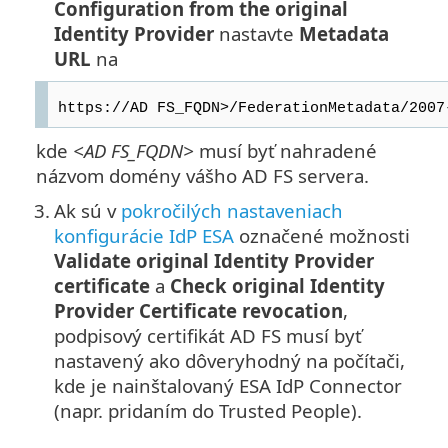
Configuration from the original
Identity Provider
nastavte
Metadata
URL
na
https://AD FS_FQDN>/FederationMetadata/2007
kde
<AD FS_FQDN>
musí byť nahradené
názvom domény vášho AD FS servera.
3.
Ak sú v
pokročilých nastaveniach
konfigurácie IdP ESA
označené možnosti
Validate original Identity Provider
certificate
a
Check original Identity
Provider Certificate revocation
,
podpisový certifikát AD FS musí byť
nastavený ako dôveryhodný na počítači,
kde je nainštalovaný ESA IdP Connector
(napr. pridaním do Trusted People).