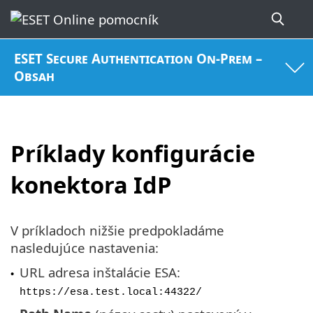
ESET Secure Authentication On-Prem –
Obsah
Príklady konfigurácie
konektora IdP
V príkladoch nižšie predpokladáme
nasledujúce nastavenia:
URL adresa inštalácie ESA:
•
https://esa.test.local:44322/