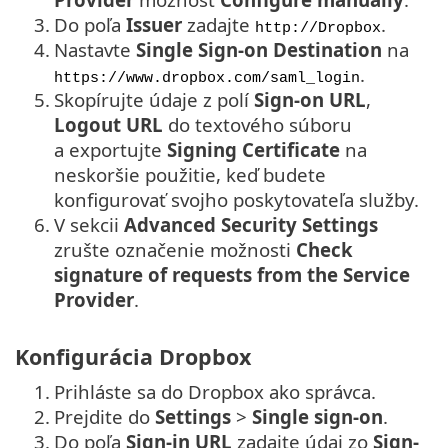
3.
Do poľa
Issuer
zadajte
.
http://Dropbox
4.
Nastavte
Single Sign-on Destination
na
.
https://www.dropbox.com/saml_login
5.
Skopírujte údaje z polí
Sign-on URL
,
Logout URL
do textového súboru
a exportujte
Signing Certificate
na
neskoršie použitie, keď budete
konfigurovať svojho poskytovateľa služby.
6.
V sekcii
Advanced Security Settings
zrušte označenie možnosti
Check
signature of requests from the Service
Provider
.
Konfigurácia Dropbox
1.
Prihláste sa do Dropbox ako správca.
2.
Prejdite do
Settings
>
Single sign-on
.
3.
Do poľa
Sign-in URL
zadajte údaj zo
Sign-