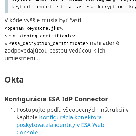
keytool -importcert -alias esa_decryption -ke
V kóde vyššie musia byť časti
,
<openam_keystore.jks>
<esa_signing_ceritificate>
a
nahradené
<esa_decryption_ceritificate>
zodpovedajúcou cestou vedúcou k ich
umiestneniu.
Okta
Konfigurácia ESA IdP Connector
1.
Postupujte podľa všeobecných inštrukcií v
kapitole
Konfigurácia konektora
poskytovateľa identity v ESA Web
Console
.