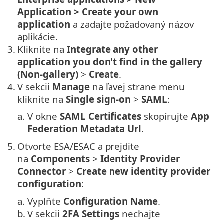
Application > Create your own
application
a zadajte požadovaný názov
aplikácie.
3.
Kliknite na
Integrate any other
application you don't find in the gallery
(Non-gallery)
>
Create
.
4.
V sekcii
Manage
na ľavej strane menu
kliknite na
Single sign-on
>
SAML
:
a.
V okne
SAML Certificates
skopírujte
App
Federation Metadata Url
.
5.
Otvorte ESA/ESAC a prejdite
na
Components
>
Identity Provider
Connector
>
Create new identity provider
configuration
:
a.
Vyplňte
Configuration Name
.
b.
V sekcii
2FA Settings
nechajte