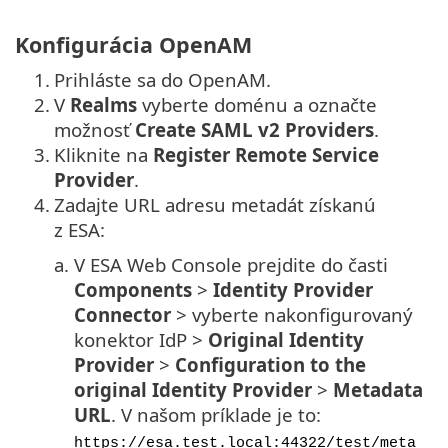
Konfigurácia OpenAM
1.
Prihláste sa do OpenAM.
2.
V
Realms
vyberte doménu a označte
možnosť
Create SAML v2 Providers
.
3.
Kliknite na
Register Remote Service
Provider
.
4.
Zadajte URL adresu metadát získanú
z ESA:
a.
V ESA Web Console prejdite do časti
Components
>
Identity Provider
Connector
> vyberte nakonfigurovaný
konektor IdP >
Original Identity
Provider
>
Configuration to the
original Identity Provider
>
Metadata
URL
. V našom príklade je to:
https://esa.test.local:44322/test/meta