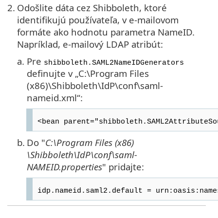
2.
Odošlite dáta cez Shibboleth, ktoré
identifikujú používateľa, v e-mailovom
formáte ako hodnotu parametra NameID.
Napríklad, e-mailový LDAP atribút:
a.
Pre
shibboleth.SAML2NameIDGenerators
definujte v „C:\Program Files
(x86)\Shibboleth\IdP\conf\saml-
nameid.xml“:
<bean parent="shibboleth.SAML2AttributeSo
b.
Do "
C:\Program Files (x86)
\Shibboleth\IdP\conf\saml-
NAMEID.properties
" pridajte:
idp.nameid.saml2.default = urn:oasis:name