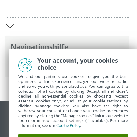
Navigationshilfe
ESET Online-Hilfe
>
ESET Parental Control
Your account, your cookies
for Android
>
Einführung
choice
We and our partners use cookies to give you the best
optimized online experience, analyze our website traffic,
and serve you with personalized ads. You can agree to the
collection of all cookies by clicking "Accept all and close",
decline all non-essential cookies by choosing "Accept
essential cookies only", or adjust your cookie settings by
clicking "Manage cookies". You also have the right to
withdraw your consent or change your cookie preferences
Desktop-Site anzeigen
anytime by clicking the "Manage cookies" link in our website
footer or in your account settings (if available). For more
End of Life
information, see our
Cookie Policy
.
ESET Knowledgebase